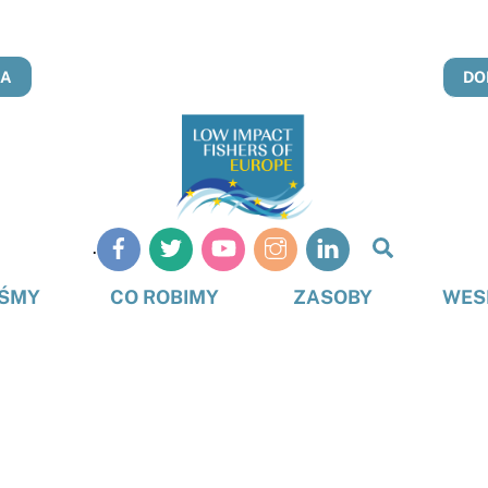
NA
DO
Szukaj
.
na
stronie
EŚMY
CO ROBIMY
ZASOBY
WES