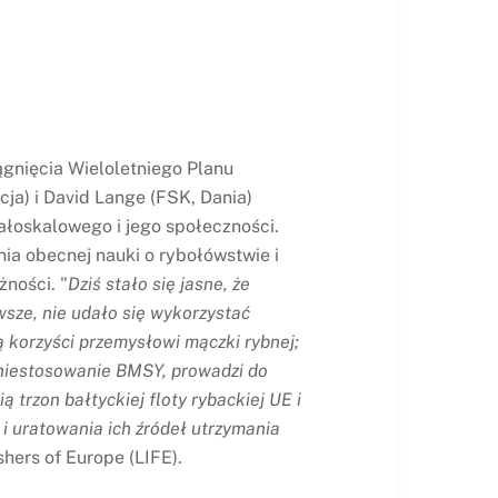
gnięcia Wieloletniego Planu
ja) i David Lange (FSK, Dania)
ałoskalowego i jego społeczności.
a obecnej nauki o rybołówstwie i
żności. "
Dziś stało się jasne, że
sze, nie udało się wykorzystać
ą korzyści przemysłowi mączki rybnej;
 niestosowanie BMSY, prowadzi do
 trzon bałtyckiej floty rybackiej UE i
 i uratowania ich źródeł utrzymania
shers of Europe (LIFE).