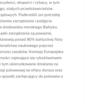
ecydenci, eksperci i rybacy, w tym
go, stałych przedstawicielstw
ządowych. Podkreślili oni potrzebę
planów zarządzania i podjęcia
 środowiska morskiego Bałtyku.
ęski zarządzania są poważne,
tanowią ponad 90% bałtyckiej floty
 doradztwa naukowego
poprzez
zrostu zasobów. Komisja Europejska
zności zajmujące się rybołówstwem
w tym ukierunkowane działania na
sji połowowej na ofiary dorsza oraz
 w sposób zachęcający do połowów o