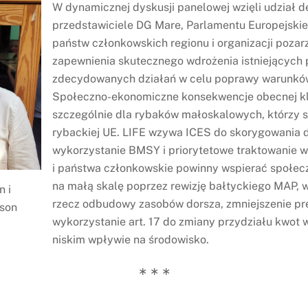
W dynamicznej dyskusji panelowej wzięli udział d
przedstawiciele DG Mare, Parlamentu Europejskie
państw członkowskich regionu i organizacji pozar
zapewnienia skutecznego wdrożenia istniejących 
zdecydowanych działań w celu poprawy warunków
Społeczno-ekonomiczne konsekwencje obecnej kl
szczególnie dla rybaków małoskalowych, którzy s
rybackiej UE. LIFE wzywa ICES do skorygowania
wykorzystanie BMSY i priorytetowe traktowanie w
i państwa członkowskie powinny wspierać społec
na małą skalę poprzez rewizję bałtyckiego MAP, 
n i
rzecz odbudowy zasobów dorsza, zmniejszenie pre
sson
wykorzystanie art. 17 do zmiany przydziału kwot
niskim wpływie na środowisko.
∗ ∗ ∗