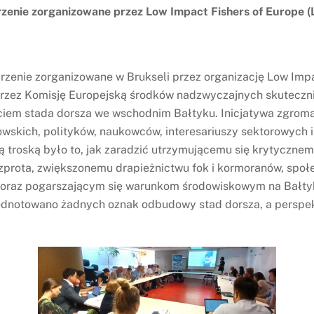
zenie zorganizowane przez Low Impact Fishers of Europe (
rzenie zorganizowane w Brukseli przez organizację Low Impa
przez Komisję Europejską środków nadzwyczajnych skutecz
ciem stada dorsza we wschodnim Bałtyku. Inicjatywa zgrom
owskich, polityków, naukowców, interesariuszy sektorowych i
 troską było to, jak zaradzić utrzymującemu się krytyczne
i szprota, zwiększonemu drapieżnictwu fok i kormoranów, s
oraz pogarszającym się warunkom środowiskowym na Bałty
e odnotowano żadnych oznak odbudowy stad dorsza, a perspe