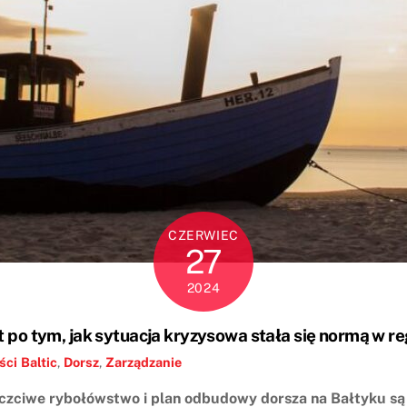
CZERWIEC
27
2024
 po tym, jak sytuacja kryzysowa stała się normą w r
ści
Baltic
,
Dorsz
,
Zarządzanie
czciwe rybołówstwo i plan odbudowy dorsza na Bałtyku są