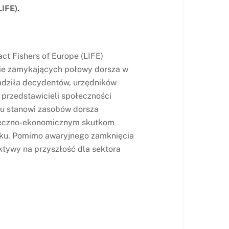
LIFE).
ct Fishers of Europe (LIFE)
nie zamykających połowy dorsza w
adziła decydentów, urzędników
 przedstawicieli społeczności
mu stanowi zasobów dorsza
połeczno-ekonomicznym skutkom
ku. Pomimo awaryjnego zamknięcia
ktywy na przyszłość dla sektora