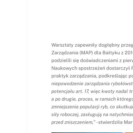
Warsztaty zapewniły dogłębny przegl
Zarządzania (MAP) dla Bałtyku z 201
podzielili się doświadczeniami z pi
Naukowych spostrzeżeń dostarczył R
praktyk zarządzania, podkreślając po
niepowodzenie zarządzania rybołówst
potencjału art. 17, więc kwoty nadal 
a po drugie, proces, w ramach które
zmniejszenia populacji ryb, co skutku
siły roboczej, zasługują na natychmia
przed zniszczeniem,
" - stwierdziła M