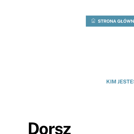
Przejdź
do
treści
STRONA GŁÓW
KIM JEST
Dorsz