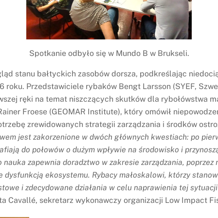
Spotkanie odbyło się w Mundo B w Brukseli.
ąd stanu bałtyckich zasobów dorsza, podkreślając niedocią
6 roku. Przedstawiciele rybaków Bengt Larsson (
SYEF,
Szwec
erwszej ręki na temat niszczących skutków dla rybołówstwa m
ainer Froese (GEOMAR Institute), który omówił niepowodzeni
trzebę zrewidowanych strategii zarządzania i środków ostro
wem jest zakorzenione w dwóch głównych kwestiach: po pierw
trafiają do połowów o dużym wpływie na środowisko i przynosz
go nauka zapewnia doradztwo w zakresie zarządzania, poprzez
je dysfunkcją ekosystemu. Rybacy małoskalowi, którzy stanowią
stowe i zdecydowane działania w celu naprawienia tej sytuacji
arta Cavallé, sekretarz wykonawczy organizacji Low Impact Fi