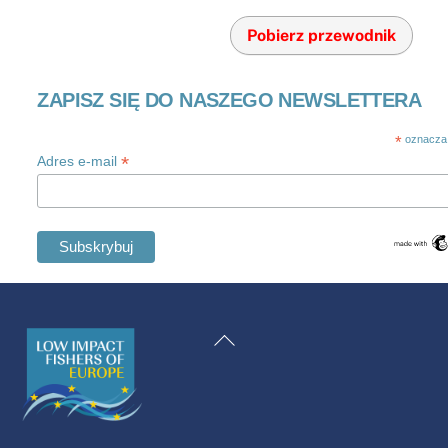
Pobierz przewodnik
ZAPISZ SIĘ DO NASZEGO NEWSLETTERA
*
oznacza
*
Adres e-mail
Swedish
Maltese
Powrót
Spanish
na
Romanian
górę
Italian
Greek