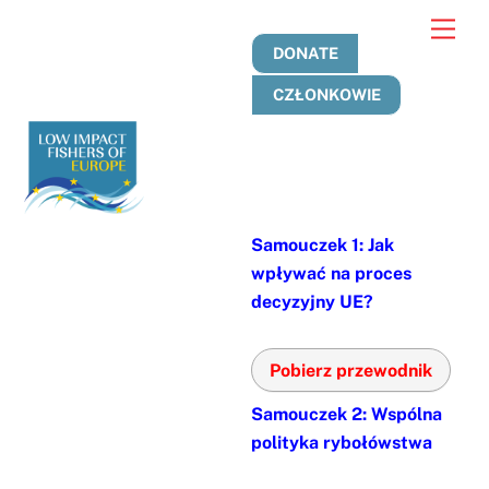
Przejdź
Men
do
DONATE
treści
CZŁONKOWIE
Samouczek 1: Jak
wpływać na proces
decyzyjny UE?
Pobierz przewodnik
Samouczek 2: Wspólna
polityka rybołówstwa