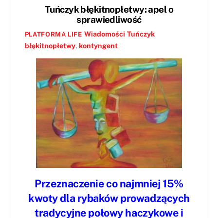
Tuńczyk błękitnopłetwy: apel o
sprawiedliwość
Wiadomości
Tuńczyk
PLATFORMA LIFE
błękitnopłetwy
,
kontyngent
Przeznaczenie co najmniej 15%
kwoty dla rybaków prowadzących
tradycyjne połowy haczykowe i