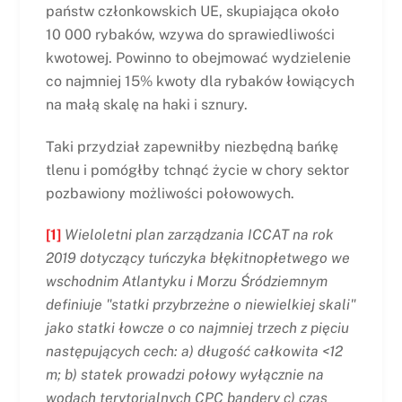
państw członkowskich UE, skupiająca około
10 000 rybaków, wzywa do sprawiedliwości
kwotowej. Powinno to obejmować wydzielenie
co najmniej 15% kwoty dla rybaków łowiących
na małą skalę na haki i sznury.
Taki przydział zapewniłby niezbędną bańkę
tlenu i pomógłby tchnąć życie w chory sektor
pozbawiony możliwości połowowych.
[1]
Wieloletni plan zarządzania ICCAT na rok
2019 dotyczący tuńczyka błękitnopłetwego we
wschodnim Atlantyku i Morzu Śródziemnym
definiuje "statki przybrzeżne o niewielkiej skali"
jako statki łowcze o co najmniej trzech z pięciu
następujących cech: a) długość całkowita <12
m; b) statek prowadzi połowy wyłącznie na
wodach terytorialnych CPC bandery c) czas