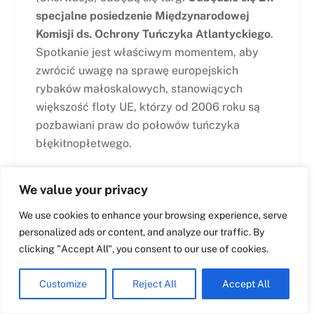
specjalne posiedzenie Międzynarodowej
Komisji ds. Ochrony Tuńczyka Atlantyckiego
.
Swedish
Spotkanie jest właściwym momentem, aby
Maltese
zwrócić uwagę na sprawę europejskich
Spanish
rybaków małoskalowych, stanowiących
większość floty UE, którzy od 2006 roku są
Romanian
pozbawiani praw do połowów tuńczyka
Italian
błękitnopłetwego.
Greek
W tym kontekście, LIFE pisze do Pana Raula
German
We value your privacy
Delgado, Przewodniczącego ICCAT, z
French
zadowoleniem przyjmując Projekt
We use cookies to enhance your browsing experience, serve
Dutch
Rekomendacji UE dla ICCAT w sprawie
personalized ads or content, and analyze our traffic. By
Croatian
ustanowienia Wieloletniego Planu Zarządzania
clicking "Accept All", you consent to our use of cookies.
Tuńczykiem Błękitnopłetwym we Wschodnim
English
Customize
Reject All
Accept All
Atlantyku i Morzu Śródziemnym oraz
Polish
rekomendacje mające na celu zapewnienie, że