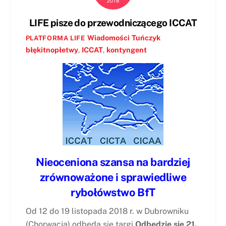
2018
LIFE pisze do przewodniczącego ICCAT
Wiadomości
Tuńczyk
PLATFORMA LIFE
błękitnopłetwy
,
ICCAT
,
kontyngent
Nieoceniona szansa na bardziej
zrównoważone i sprawiedliwe
rybołówstwo BfT
Od 12 do 19 listopada 2018 r. w Dubrowniku
(Chorwacja) odbędą się targi
Odbędzie się 21.