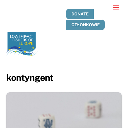
Przejdź
Men
do
DONATE
treści
CZŁONKOWIE
kontyngent