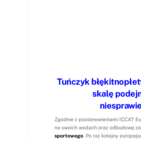
Tuńczyk błękitnopłe
skalę podej
niesprawie
Zgodnie z postanowieniami ICCAT E
na swoich wodach oraz odbudowę z
sportowego
. Po raz kolejny europej