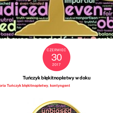
CZERWIEC
30
2017
Tuńczyk błękitnopłetwy w doku
ria
Tuńczyk błękitnopłetwy
,
kontyngent