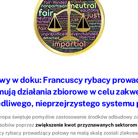
twy w doku: Francuscy rybacy prowa
mują działania zbiorowe w celu zakw
dliwego, nieprzejrzystego systemu 
uropa świętuje pomyślne zastosowanie środków odbudowy z
asobów poprzez
zwiększenie kwot przyznawanych sektorom
scy rybacy prowadzący połowy na małą skalę zostali zlekcewa