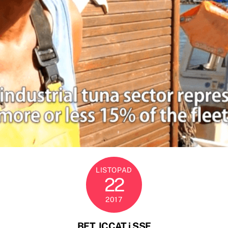
LISTOPAD
22
2017
BFT, ICCAT i SSF