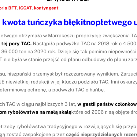
ria
BFT
,
ICCAT
,
kontyngent
 kwota tuńczyka błękitnopłetwego 
etwego otrzymała w Marrakeszu propozycję zwiększenia TAC
tej pory TAC.
Nastąpiła podwyżka TAC na 2018 rok o 4 500 
36 000 ton na 2020 rok. Dzieje się tak pomimo niepewnośc
AT nie była w stanie przejść od planu odbudowy do planu zar
 hiszpański przemysł był rozczarowany wynikiem. Zarzucił 
 niewielkiej redukcji w jej kluczu podziału TAC. Inni oskarż
oterminową ochronę, a podwyżki TAC o hańbę.
h TAC w ciągu najbliższych 3 lat,
w gestii państw członkows
rom rybołówstwa na małą skalę
które od 2006 r. są objęte ś
otrzeby rybołówstwa tradycyjnego w rozwijających się przy
gą zostać zaspokojone przez
część nieprzydzielonych rezer