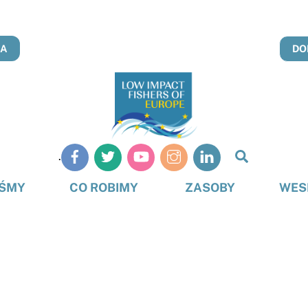
NA
DO
Szukaj
.
na
stronie
EŚMY
CO ROBIMY
ZASOBY
WES