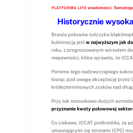
wiadomości
,
Sematego
PLATFORMA LIFE
Historycznie wysoka
Branża połowów tuńczyka błękitnopł
kulminacją jest
w najwyższym jak do 
roku, z prognozowanym wzrostem do 
niepewności, która sprawiła, że ICC
Pomimo tego nadzwyczajnego sukcesu,
biorąc pod uwagę akceptację przez UE
krótkoterminowych zysków nad dług
Przy tak stosunkowo dużych wzrostac
przyznanie kwoty połowowej sekto
Co ciekawe, ICCAT podkreśliła, że p
umawiającymi się stronami (CPC) mo