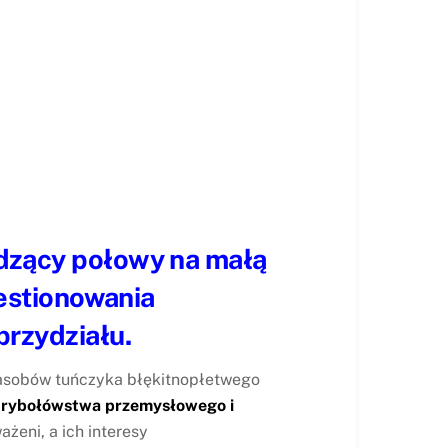
dzący połowy na małą
estionowania
przydziału.
asobów tuńczyka błękitnopłetwego
 rybołówstwa przemysłowego i
żeni, a ich interesy