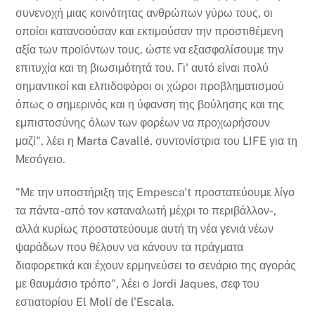
συνενοχή μιας κοινότητας ανθρώπων γύρω τους, οι
οποίοι κατανοούσαν και εκτιμούσαν την προστιθέμενη
αξία των προϊόντων τους, ώστε να εξασφαλίσουμε την
επιτυχία και τη βιωσιμότητά του. Γι' αυτό είναι πολύ
σημαντικοί και ελπιδοφόροι οι χώροι προβληματισμού
όπως ο σημερινός και η ύφανση της βούλησης και της
εμπιστοσύνης όλων των φορέων να προχωρήσουν
μαζί", λέει η Marta Cavallé, συντονίστρια του LIFE για τη
Μεσόγειο.
"Με την υποστήριξη της Empesca't προστατεύουμε λίγο
τα πάντα -από τον καταναλωτή μέχρι το περιβάλλον-,
αλλά κυρίως προστατεύουμε αυτή τη νέα γενιά νέων
ψαράδων που θέλουν να κάνουν τα πράγματα
διαφορετικά και έχουν ερμηνεύσει το σενάριο της αγοράς
με θαυμάσιο τρόπο", λέει ο Jordi Jaques, σεφ του
εστιατορίου El Molí de l'Escala.