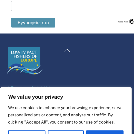
Swedish
Maltese
Επιστροφή
Spanish
στην
Romanian
κορυφή
Polish
Italian
©
Πλατφόρμα ζωής
2026
German
Σχεδιασμός και κατασκευή ιστοσελίδας από
alpha.coop
We value your privacy
French
Εικονογράφηση Fisher από τη Nina Cosford.
We use cookies to enhance your browsing experience, serve
Dutch
personalized ads or content, and analyze our traffic. By
Συνδέστε το
Croatian
clicking "Accept All", you consent to our use of cookies.
English