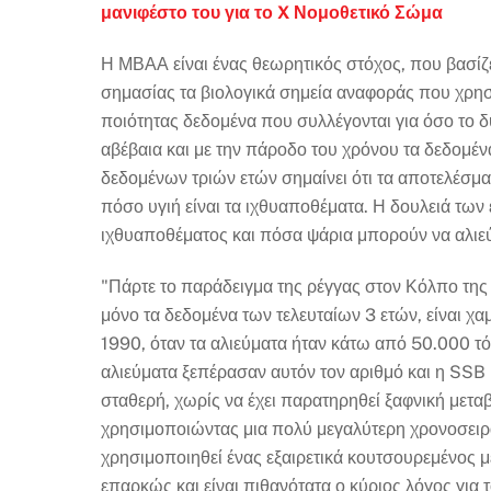
μανιφέστο του για το X Νομοθετικό Σώμα
Η ΜΒΑΑ είναι ένας θεωρητικός στόχος, που βασίζε
σημασίας τα βιολογικά σημεία αναφοράς που χρησ
ποιότητας δεδομένα που συλλέγονται για όσο το δυ
αβέβαια και με την πάροδο του χρόνου τα δεδομ
δεδομένων τριών ετών σημαίνει ότι τα αποτελέσμα
πόσο υγιή είναι τα ιχθυαποθέματα. Η δουλειά των
ιχθυαποθέματος και πόσα ψάρια μπορούν να αλιεύ
"Πάρτε το παράδειγμα της ρέγγας στον Κόλπο της
μόνο τα δεδομένα των τελευταίων 3 ετών, είναι χα
1990, όταν τα αλιεύματα ήταν κάτω από 50.000 τόν
αλιεύματα ξεπέρασαν αυτόν τον αριθμό και η SSB 
σταθερή, χωρίς να έχει παρατηρηθεί ξαφνική μεταβ
χρησιμοποιώντας μια πολύ μεγαλύτερη χρονοσειρά
χρησιμοποιηθεί ένας εξαιρετικά κουτσουρεμένος μέ
επαρκώς και είναι πιθανότατα ο κύριος λόγος για