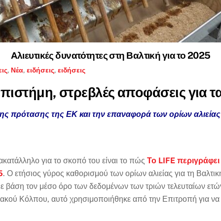
Αλιευτικές δυνατότητες στη Βαλτική για το 2025
εις
,
Νέα
,
ειδήσεις
,
ειδήσεις
ιστήμη, στρεβλές αποφάσεις για τα
ης πρότασης της ΕΚ και την επαναφορά των ορίων αλιεία
ακατάλληλο για το σκοπό του είναι το πώς
Το LIFE περιγράφει 
5
. Ο ετήσιος γύρος καθορισμού των ορίων αλιείας για τη Βαλτ
ε βάση τον μέσο όρο των δεδομένων των τριών τελευταίων ετών
ιακού Κόλπου, αυτό χρησιμοποιήθηκε από την Επιτροπή για να