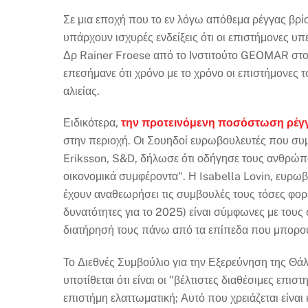
Σε μια εποχή που το εν λόγω απόθεμα ρέγγας βρί
υπάρχουν ισχυρές ενδείξεις ότι οι επιστήμονες υ
Δρ Rainer Froese από το Ινστιτούτο GEOMAR στ
επεσήμανε ότι χρόνο με το χρόνο οι επιστήμονες 
αλιείας.
Ειδικότερα,
την προτεινόμενη ποσόστωση ρέγ
στην περιοχή. Οι Σουηδοί ευρωβουλευτές που συμ
Eriksson, S&D, δήλωσε ότι οδήγησε τους ανθρώπ
οικονομικά συμφέροντα". Η Isabella Lovin, ευρω
έχουν αναθεωρήσει τις συμβουλές τους τόσες φορές 
δυνατότητες για το 2025) είναι σύμφωνες με τους
διατήρησή τους πάνω από τα επίπεδα που μπορού
Το Διεθνές Συμβούλιο για την Εξερεύνηση της Θάλ
υποτίθεται ότι είναι οι "βέλτιστες διαθέσιμες επι
επιστήμη ελαττωματική; Αυτό που χρειάζεται είνα