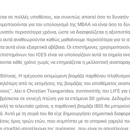
ται σε πολλές υποθέσεις, και συνεπώς απαιτεί όσο το δυνατόν 
ιμοποιούνται για τον υπολογισμό της ΜΒΑΑ να είναι όσο το δυ
νατόν περισσότερα χρόνια, ώστε να διασφαλίζεται η αξιοπιστία
ένα αυτά αναθεωρούνται καθώς μαθαίνουμε περισσότερα για το
τα αυτά είναι εξαιρετικά αβέβαια. Οι επιστήμονες χρησιμοποιού
 επιστημόνων του ICES είναι να υπολογίζουν αυτά τα σημεία α
ονται κάθε χρόνο χωρίς να επηρεάζεται η μελλοντική αναπαρα
 Βότνιας. Η τρέχουσα εκτιμώμενη βιομάζα παρθένου πληθυσμού
μηλότερη από τις εκτιμήσεις της βιομάζας του αποθέματος αναπ
ους", λέει ο Christian Tsangarides, συντονιστής του LIFE για 
βρίσκεται σε συνεχή πτώση για τα επόμενα 30 χρόνια. Δεδομέν
ολή τα τελευταία χρόνια, η παρθενική βιομάζα (B0) θα μπορούσ
. Αυτό με τη σειρά του θα είχε δημιουργήσει σημαντικά διαφο
σος όρος τριών ετών, που συμπίπτει με το ιστορικό χαμηλό του 
 το στρεβλό αποτέλεσμα της πρότασης, που είναι το αποτέλεσμ