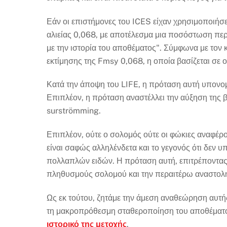
Εάν οι επιστήμονες του ICES είχαν χρησιμοποιήσε
αλιείας 0,068, με αποτέλεσμα μια ποσόστωση πε
με την ιστορία του αποθέματος". Σύμφωνα με τον κ
εκτίμησης της Fmsy 0,068, η οποία βασίζεται σε ο
Κατά την άποψη του LIFE, η πρόταση αυτή υπονομε
Επιπλέον, η πρόταση αναστέλλει την αύξηση της β
surströmming.
Επιπλέον, ούτε ο σολομός ούτε οι φώκιες αναφέρο
είναι σαφώς αλληλένδετα και το γεγονός ότι δεν 
πολλαπλών ειδών. Η πρόταση αυτή, επιτρέποντας τ
πληθυσμούς σολομού και την περαιτέρω αναστολ
Ως εκ τούτου, ζητάμε την άμεση αναθεώρηση αυτή
τη μακροπρόθεσμη σταθεροποίηση του αποθέματο
ιστορικό της μετοχής
.