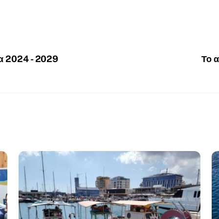
α 2024 - 2029
Το α