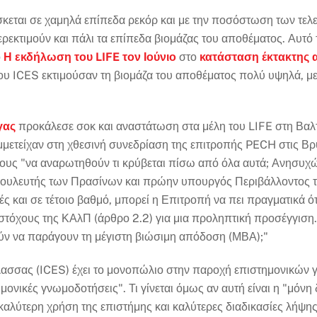
σκεται σε χαμηλά επίπεδα ρεκόρ και με την ποσόστωση των τελ
περεκτιμούν και πάλι τα επίπεδα βιομάζας του αποθέματος. Αυτ
ο
Η εκδήλωση του LIFE τον Ιούνιο
στο
κατάσταση έκτακτης 
του ICES εκτιμούσαν τη βιομάζα του αποθέματος πολύ υψηλά, μ
γας
προκάλεσε σοκ και αναστάτωση στα μέλη του LIFE στη Βαλτι
μετείχαν στη χθεσινή συνεδρίαση της επιτροπής PECH στις Βρυ
ους "να αναρωτηθούν τι κρύβεται πίσω από όλα αυτά; Ανησυχώ
βουλευτής των Πρασίνων και πρώην υπουργός Περιβάλλοντος τη
και σε τέτοιο βαθμό, μπορεί η Επιτροπή να πει πραγματικά ότι 
 στόχους της ΚΑλΠ (άρθρο 2.2) για μια προληπτική προσέγγιση
ν να παράγουν τη μέγιστη βιώσιμη απόδοση (ΜΒΑ);"
ασσας (ICES) έχει το μονοπώλιο στην παροχή επιστημονικών γν
στημονικές γνωμοδοτήσεις". Τι γίνεται όμως αν αυτή είναι η "μόν
ι καλύτερη χρήση της επιστήμης και καλύτερες διαδικασίες λήψ