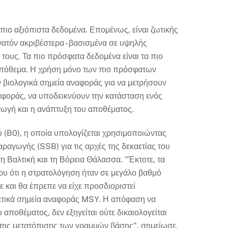
πιο αξιόπιστα δεδομένα. Επομένως, είναι ζωτικής
νατόν ακριβέστερα - βασισμένα σε υψηλής
 τους. Τα πιο πρόσφατα δεδομένα είναι τα πιο
 απόθεμα. Η χρήση μόνο των πιο πρόσφατων
ν βιολογικά σημεία αναφοράς για να μετρήσουν
ναφοράς, να υποδεικνύουν την κατάσταση ενός
γωγή και η ανάπτυξη του αποθέματος.
 (B0), η οποία υπολογίζεται χρησιμοποιώντας
αραγωγής (SSB) για τις αρχές της δεκαετίας του
τη Βαλτική και τη Βόρεια Θάλασσα. "Έκτοτε, τα
ου ότι η στρατολόγηση ήταν σε μεγάλο βαθμό
ε και θα έπρεπε να είχε προσδιοριστεί
ρετικά σημεία αναφοράς MSY. Η απόφαση να
αποθέματος, δεν εξηγείται ούτε δικαιολογείται
α της μετατόπισης των γραμμών βάσης", σημείωσε.