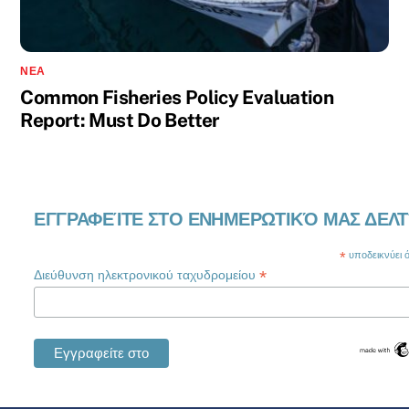
ΝΈΑ
Common Fisheries Policy Evaluation
Report: Must Do Better
ΕΓΓΡΑΦΕΊΤΕ ΣΤΟ ΕΝΗΜΕΡΩΤΙΚΌ ΜΑΣ ΔΕΛΤ
*
υποδεικνύει ότ
*
Διεύθυνση ηλεκτρονικού ταχυδρομείου
Swedish