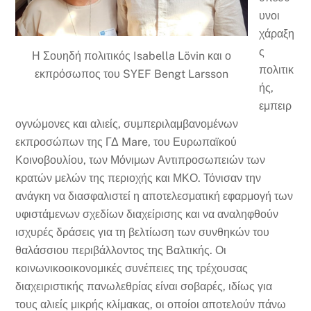
υνοι
χάραξη
ς
Η Σουηδή πολιτικός Isabella Lövin και ο
πολιτικ
εκπρόσωπος του SYEF Bengt Larsson
ής,
εμπειρ
ογνώμονες και αλιείς, συμπεριλαμβανομένων
εκπροσώπων της ΓΔ Mare, του Ευρωπαϊκού
Κοινοβουλίου, των Μόνιμων Αντιπροσωπειών των
κρατών μελών της περιοχής και ΜΚΟ. Τόνισαν την
ανάγκη να διασφαλιστεί η αποτελεσματική εφαρμογή των
υφιστάμενων σχεδίων διαχείρισης και να αναληφθούν
ισχυρές δράσεις για τη βελτίωση των συνθηκών του
θαλάσσιου περιβάλλοντος της Βαλτικής. Οι
κοινωνικοοικονομικές συνέπειες της τρέχουσας
διαχειριστικής πανωλεθρίας είναι σοβαρές, ιδίως για
τους αλιείς μικρής κλίμακας, οι οποίοι αποτελούν πάνω