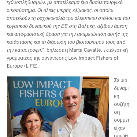
ιχθυοπληθυσμών, με αποτέλεσμα ένα δυσλειτουργικό
οικοσύστημα. Οι αλιείς μικρής κλίμακας, οι οποίοι
αποτελούν τη ραχοκοκαλιά του αλιευτικού στόλου και του
εργατικού δυναμικού της ΕΕ στη Βαλτική, αξίζουν άμεση
και αποφασιστική δράση για την αντιμετώπιση αυτής της
κατάστασης και τη διάσωση του βιοπορισμού τους από
την καταστροφή,
", δήλωσε η Marta Cavallé, εκτελεστική
γραμματέας της οργάνωσης Low Impact Fishers of
Europe (LIFE).
Σε μια
δυναμι
κή
συζήτη
ση
συμμετ
είχαν
υπεύθ