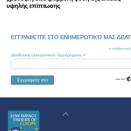
υψηλής επίπτωσης
ΕΓΓΡΑΦΕΊΤΕ ΣΤΟ ΕΝΗΜΕΡΩΤΙΚΌ ΜΑΣ ΔΕΛΤ
*
υποδεικνύει ότ
*
Διεύθυνση ηλεκτρονικού ταχυδρομείου
Swedish
Maltese
Επιστροφή
Spanish
στην
Romanian
κορυφή