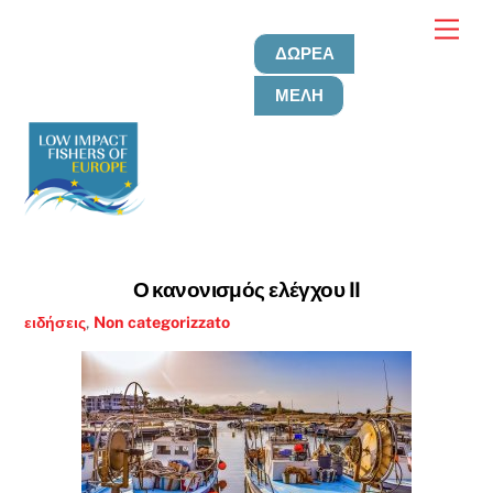
Μετάβαση
Μεν
στο
ΔΩΡΕΆ
περιεχόμενο
ΜΈΛΗ
Ο κανονισμός ελέγχου II
ειδήσεις
,
Non categorizzato