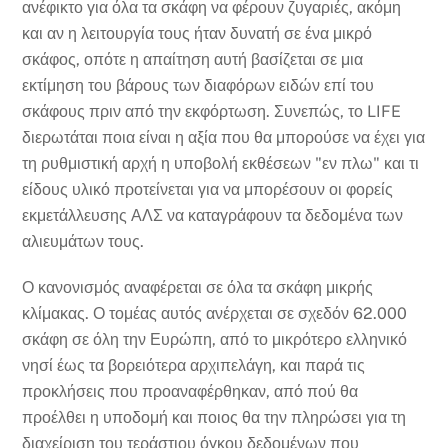
ανέφικτο για όλα τα σκάφη να φέρουν ζυγαριές, ακόμη
και αν η λειτουργία τους ήταν δυνατή σε ένα μικρό
σκάφος, οπότε η απαίτηση αυτή βασίζεται σε μια
εκτίμηση του βάρους των διαφόρων ειδών επί του
σκάφους πριν από την εκφόρτωση. Συνεπώς, το LIFE
διερωτάται ποια είναι η αξία που θα μπορούσε να έχει για
τη ρυθμιστική αρχή η υποβολή εκθέσεων "εν πλω" και τι
είδους υλικό προτείνεται για να μπορέσουν οι φορείς
εκμετάλλευσης ΑΛΣ να καταγράφουν τα δεδομένα των
αλιευμάτων τους.
Ο κανονισμός αναφέρεται σε όλα τα σκάφη μικρής
κλίμακας. Ο τομέας αυτός ανέρχεται σε σχεδόν 62.000
σκάφη σε όλη την Ευρώπη, από το μικρότερο ελληνικό
νησί έως τα βορειότερα αρχιπελάγη, και παρά τις
προκλήσεις που προαναφέρθηκαν, από πού θα
προέλθει η υποδομή και ποιος θα την πληρώσει για τη
διαχείριση του τεράστιου όγκου δεδομένων που