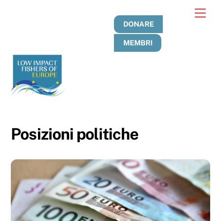
Passa
Men
al
DONARE
contenuto
MEMBRI
Posizioni politiche