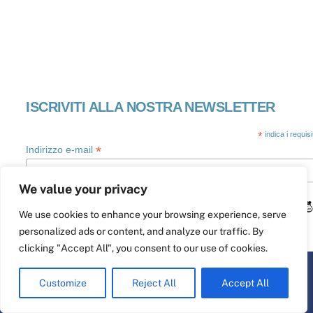
Swedish
Maltese
Spanish
ISCRIVITI ALLA NOSTRA NEWSLETTER
Romanian
Polish
*
indica i requis
*
Indirizzo e-mail
Greek
German
We value your privacy
French
We use cookies to enhance your browsing experience, serve
Dutch
personalized ads or content, and analyze our traffic. By
Croatian
clicking "Accept All", you consent to our use of cookies.
English
Customize
Reject All
Accept All
Torna
Italian
all'inizio