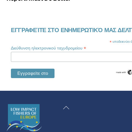
ΕΓΓΡΑΦΕΊΤΕ ΣΤΟ ΕΝΗΜΕΡΩΤΙΚΌ ΜΑΣ ΔΕΛΤ
*
υποδεικνύει ότ
*
Διεύθυνση ηλεκτρονικού ταχυδρομείου
Swedish
Maltese
Επιστροφή
Spanish
στην
Romanian
κορυφή
Polish