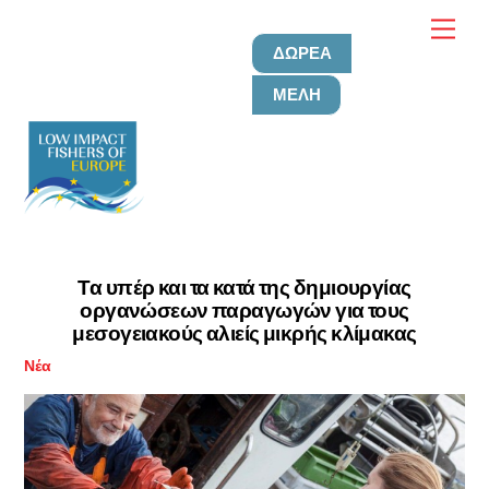
Μετάβαση
Μεν
στο
ΔΩΡΕΆ
περιεχόμενο
ΜΈΛΗ
Τα υπέρ και τα κατά της δημιουργίας
οργανώσεων παραγωγών για τους
μεσογειακούς αλιείς μικρής κλίμακας
Νέα