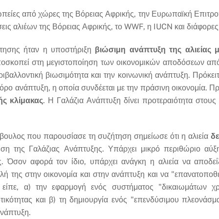
πείες από χώρες της Βόρειας Αφρικής, την Ευρωπαϊκή Επιτρο
ις αλιέων της Βόρειας Αφρικής, το WWF, η IUCN και διάφορες
ντησης ήταν η υποστήριξη
βιώσιμη ανάπτυξη της αλιείας 
αποσκοπεί στη μεγιστοποίηση των οικονομικών αποδόσεων απ
βαλλοντική βιωσιμότητα και την κοινωνική ανάπτυξη. Πρόκειται 
ιφόρο ανάπτυξη, η οποία συνδέεται με την πράσινη οικονομία. Π
ής κλίμακας
. Η Γαλάζια Ανάπτυξη δίνει προτεραιότητα στους 
βουλος που παρουσίασε τη συζήτηση σημείωσε ότι η αλιεία
δε
ση της Γαλάζιας Ανάπτυξης. Υπάρχει μικρό περιθώριο αύξ
ας. Όσον αφορά τον ίδιο, υπάρχει ανάγκη η αλιεία να αποδε
λή της στην οικονομία και στην ανάπτυξη και να "επανατοποθ
είπε, α) την εφαρμογή ενός συστήματος "δικαιωμάτων χρή
τικότητας και β) τη δημιουργία ενός "επενδύσιμου πλεονάσ
ανάπτυξη.