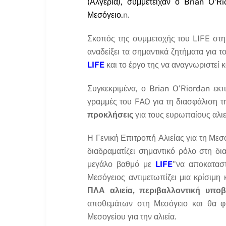
(Αλγερία), συμμετείχαν ο Brian O'R
Μεσόγειο.
n.
Σκοπός της συμμετοχής του LIFE στ
αναδείξει τα σημαντικά ζητήματα για 
LIFE
και το έργο της να αναγνωριστεί 
Συγκεκριμένα, ο Brian O'Riordan 
γραμμές του FAO για τη διασφάλιση τ
προκλήσεις
για τους ευρωπαίους αλιε
Η Γενική Επιτροπή Αλιείας για τη Μεσ
διαδραματίζει σημαντικό ρόλο στη δ
μεγάλο βαθμό με
LIFE
"να αποκατασ
Μεσόγειος αντιμετωπίζει μια κρίσιμη
ΠΛΑ αλιεία, περιβαλλοντική υποβά
αποθεμάτων στη Μεσόγειο και θα φ
Μεσογείου για την αλιεία.