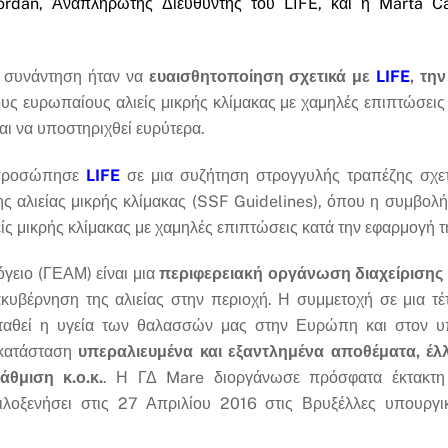
iordan, Αναπληρωτής Διευθυντής του LIFE, και η Marta Ca
η συνάντηση ήταν να
ευαισθητοποίηση σχετικά με
LIFE
, τη
τους ευρωπαίους αλιείς μικρής κλίμακας με χαμηλές επιπτώσεις
και να υποστηριχθεί ευρύτερα.
εκπροσώπησε
LIFE
σε μια συζήτηση στρογγυλής τραπέζης σχετι
ης αλιείας μικρής κλίμακας (SSF Guidelines), όπου η συμβολή
ίς μικρής κλίμακας με χαμηλές επιπτώσεις κατά την εφαρμογή
όγειο (ΓΕΑΜ) είναι μια
περιφερειακή οργάνωση διαχείρισης τ
ιακυβέρνηση της αλιείας στην περιοχή. Η συμμετοχή σε μια τ
ταθεί η υγεία των θαλασσών μας στην Ευρώπη και στον υπ
 κατάσταση
υπεραλιευμένα και εξαντλημένα αποθέματα, έλλ
θμιση κ.ο.κ.
. Η ΓΔ Mare διοργάνωσε πρόσφατα έκτακτη 
ιλοξενήσει στις 27 Απριλίου 2016 στις Βρυξέλλες υπουργ