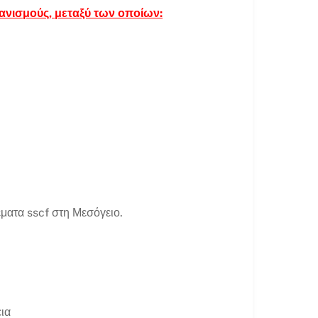
ανισμούς, μεταξύ των οποίων:
ματα sscf στη Μεσόγειο.
εια