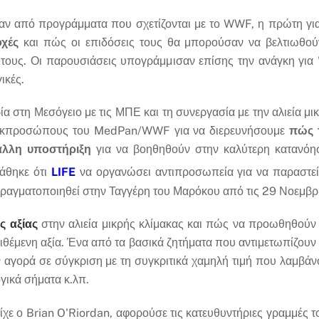
σαν από προγράμματα που σχετίζονται με το WWF, η πρώτη γι
χές
και πώς οι επιδόσεις τους θα μπορούσαν να βελτιωθούν
η τους. Οι παρουσιάσεις υπογράμμισαν επίσης την ανάγκη για 
ικές.
ία στη Μεσόγειο με τις ΜΠΕ και τη συνεργασία με την αλιεία 
 εκπροσώπους του MedPan/WWF για να διερευνήσουμε
πώς 
άλλη υποστήριξη
για να βοηθηθούν στην καλύτερη κατανόησή
άθηκε ότι
LIFE
να οργανώσει αντιπροσωπεία για να παραστεί
πραγματοποιηθεί στην Ταγγέρη του Μαρόκου από τις 29 Νοεμβρ
ς αξίας
στην αλιεία μικρής κλίμακας και πώς να προωθηθούν
θέμενη αξία. Ένα από τα βασικά ζητήματα που αντιμετωπίζουν οι
ν αγορά σε σύγκριση με τη συγκριτικά χαμηλή τιμή που λαμβά
γικά σήματα κ.λπ.
είχε ο Brian O'Riordan, αφορούσε τις κατευθυντήριες γραμμές 