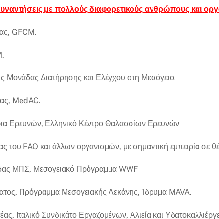
συναντήσεις με πολλούς διαφορετικούς ανθρώπους και οργ
έας, GFCM.
M.
της Μονάδας Διατήρησης και Ελέγχου στη Μεσόγειο.
έας, MedAC.
ρια Ερευνών, Ελληνικό Κέντρο Θαλασσίων Ερευνών
ς του FAO και άλλων οργανισμών, με σημαντική εμπειρία σε θέ
νάδας ΜΠΣ, Μεσογειακό Πρόγραμμα WWF
ατος, Πρόγραμμα Μεσογειακής Λεκάνης, Ίδρυμα MAVA.
έας, Ιταλικό Συνδικάτο Εργαζομένων, Αλιεία και Υδατοκαλλιέργ