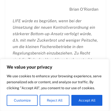
Brian O'Riordan
Swedish
LIFE würde es begrüßen, wenn bei der
Maltese
Umsetzung der neuen Kontrollverordnung ein
Spanish
stärkerer Bottom-up-Ansatz verfolgt würde,
Romanian
d.h. mit mehr Zuckerbrot und weniger Peitsche,
um die kleinen Fischereibetriebe in den
Polish
Regelungsbereich einzubeziehen. Zu Recht
Italian
sind die Ziele des Vorschlags hoch gesteckt.
Greek
Falsch ist, dass dem Sektor die Verantwortung
We value your privacy
French
für die Einhaltung der Vorschriften auferlegt
We use cookies to enhance your browsing experience, serve
wird, ohne dass die notwendigen
Dutch
personalized ads or content, and analyze our traffic. By
Unterstützungsmaßnahmen und Leitlinien zur
Croatian
clicking "Accept All", you consent to our use of cookies.
Förderung des Übergangs bereitgestellt
English
werden.
Customize
Reject All
Accept All
German
Die kleine Fischerei, das Herzstück der