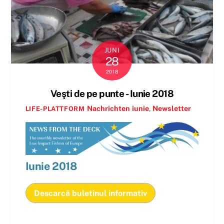
JUNI
28
2018
Veşti de pe punte - Iunie 2018
Nachrichten
iunie
,
Newsletter
LIFE-PLATTFORM
Iunie
2018
Descarcă buletinul informativ