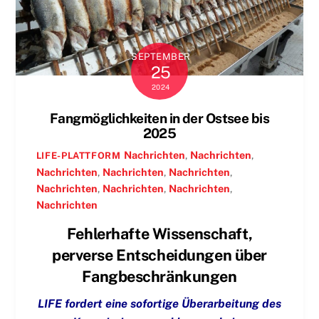
SEPTEMBER
25
2024
Fangmöglichkeiten in der Ostsee bis
2025
Nachrichten
,
Nachrichten
,
LIFE-PLATTFORM
Nachrichten
,
Nachrichten
,
Nachrichten
,
Nachrichten
,
Nachrichten
,
Nachrichten
,
Nachrichten
Fehlerhafte Wissenschaft,
perverse Entscheidungen über
Fangbeschränkungen
LIFE fordert eine sofortige Überarbeitung des