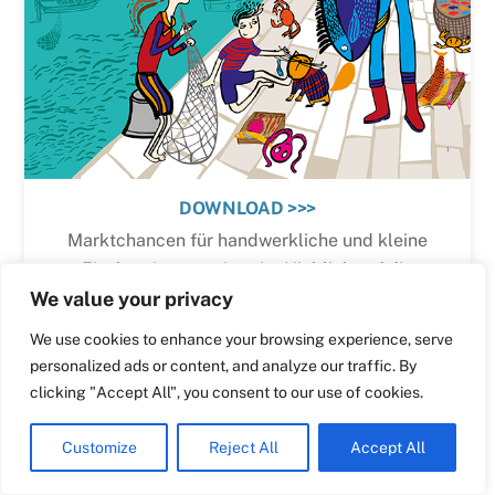
Swedish
Maltese
Spanish
Romanian
DOWNLOAD >>>
Polish
Marktchancen für handwerkliche und kleine
Italian
Fischereierzeugnisse im Hinblick auf die
Greek
Nachhaltigkeit des Mittelmeers - Auf dem Weg
We value your privacy
French
zu einem innovativen Kennzeichnungssystem
We use cookies to enhance your browsing experience, serve
Dutch
personalized ads or content, and analyze our traffic. By
Croatian
clicking "Accept All", you consent to our use of cookies.
English
Customize
Reject All
Accept All
German