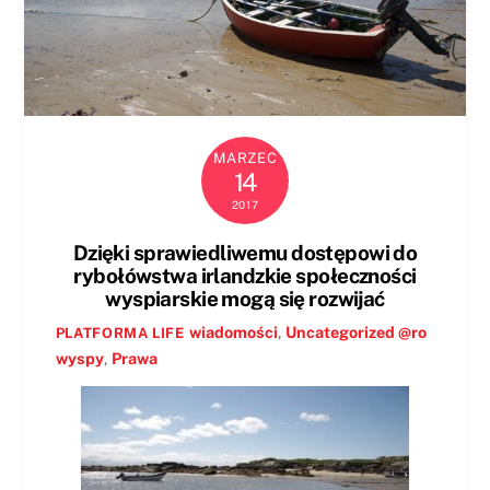
MARZEC
14
2017
Dzięki sprawiedliwemu dostępowi do
rybołówstwa irlandzkie społeczności
wyspiarskie mogą się rozwijać
wiadomości
,
Uncategorized @ro
PLATFORMA LIFE
wyspy
,
Prawa