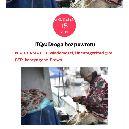
GRUDZIEŃ
15
2016
ITQs: Droga bez powrotu
wiadomości
,
Uncategorized @ro
PLATFORMA LIFE
CFP
,
kontyngent
,
Prawa