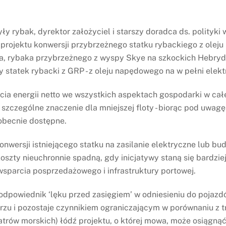
ły rybak, dyrektor założyciel i starszy doradca ds. polityki
 projektu konwersji przybrzeżnego statku rybackiego z olej
a, rybaka przybrzeżnego z wyspy Skye na szkockich Hebryda
 statek rybacki z GRP - z oleju napędowego na w pełni elekt
ia energii netto we wszystkich aspektach gospodarki w całe
szczególne znaczenie dla mniejszej floty - biorąc pod uwag
obecnie dostępne.
 konwersji istniejącego statku na zasilanie elektryczne lub
oszty nieuchronnie spadną, gdy inicjatywy staną się bardzi
sparcia posprzedażowego i infrastruktury portowej.
odpowiednik ‘lęku przed zasięgiem’ w odniesieniu do pojazd
zu i pozostaje czynnikiem ograniczającym w porównaniu z t
iatrów morskich) łódź projektu, o której mowa, może osiągną