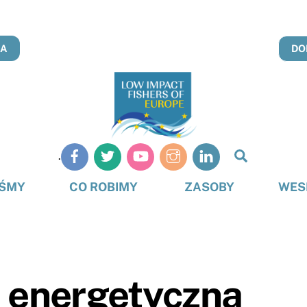
NA
DO
Szukaj
.
na
stronie
EŚMY
CO ROBIMY
ZASOBY
WES
 energetyczna