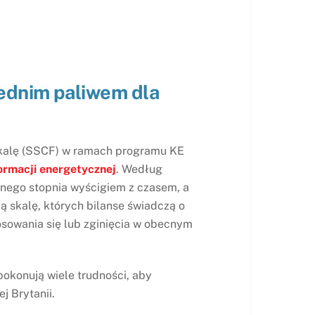
iednim paliwem dla
 skalę (SSCF) w ramach programu KE
ormacji energetycznej
. Według
wnego stopnia wyścigiem z czasem, a
ą skalę, których bilanse świadczą o
osowania się lub zginięcia w obecnym
pokonują wiele trudności, aby
j Brytanii.