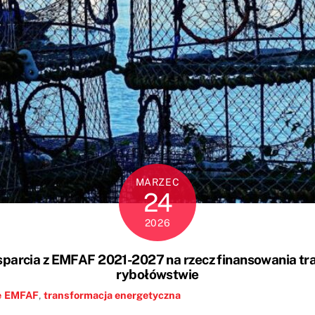
MARZEC
24
2026
parcia z EMFAF 2021-2027 na rzecz finansowania tr
rybołówstwie
e
EMFAF
,
transformacja energetyczna