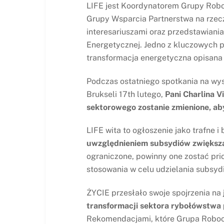
LIFE jest Koordynatorem Grupy Roboc
Grupy Wsparcia Partnerstwa na rzecz
interesariuszami oraz przedstawiani
Energetycznej. Jedno z kluczowych 
transformacja energetyczna opisan
Podczas ostatniego spotkania na wy
Brukseli 17
th
lutego,
Pani Charlina 
sektorowego zostanie zmienione, ab
LIFE wita to ogłoszenie jako trafne i
uwzględnieniem subsydiów zwiększ
ograniczone, powinny one zostać pr
stosowania w celu udzielania subsyd
ŻYCIE przesłało swoje spojrzenia na
transformacji sektora rybołówstwa 
Rekomendacjami, które Grupa Robocz