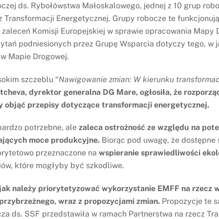
zej ds. Rybołówstwa Małoskalowego, jednej z 10 grup roboc
 Transformacji Energetycznej. Grupy robocze te funkcjonują 
a zaleceń Komisji Europejskiej w sprawie opracowania Mapy 
pytań podniesionych przez Grupę Wsparcia dotyczy tego, w 
a w Mapie Drogowej.
sokim szczeblu “
Nawigowanie zmian: W kierunku transformac
Vitcheva, dyrektor generalna DG Mare, ogłosiła, że rozpor
y objąć przepisy dotyczące transformacji energetycznej.
 bardzo potrzebne, ale
zaleca ostrożność ze względu na pote
ających moce produkcyjne.
Biorąc pod uwagę, że dostępne 
iorytetowo przeznaczone na
wspieranie sprawiedliwości ekolo
iów, które mogłyby być szkodliwe.
jak należy priorytetyzować wykorzystanie EMFF na rzecz w
przybrzeżnego, wraz z propozycjami zmian.
Propozycje te s
a ds. SSF przedstawiła w ramach Partnerstwa na rzecz Tra