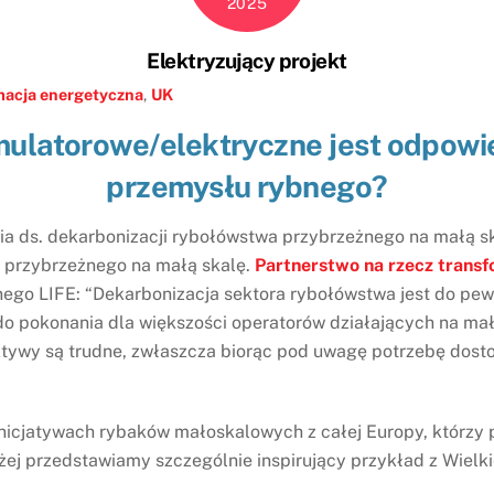
2025
Elektryzujący projekt
macja energetyczna
,
UK
mulatorowe/elektryczne jest odpow
przemysłu rybnego?
cia ds. dekarbonizacji rybołówstwa przybrzeżnego na małą
a przybrzeżnego na małą skalę.
Partnerstwo na rzecz transf
nego LIFE: “Dekarbonizacja sektora rybołówstwa jest do pe
 do pokonania dla większości operatorów działających na mał
ktywy są trudne, zwłaszcza biorąc pod uwagę potrzebę dost
 inicjatywach rybaków małoskalowych z całej Europy, którzy 
ej przedstawiamy szczególnie inspirujący przykład z Wielkie