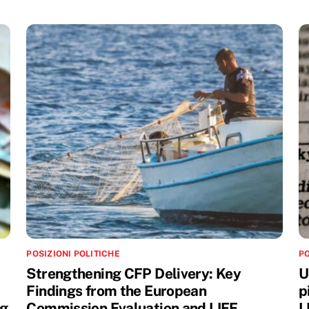
POSIZIONI POLITICHE
PO
Strengthening CFP Delivery: Key
U
Findings from the European
p
ng
Commission Evaluation and LIFE
L