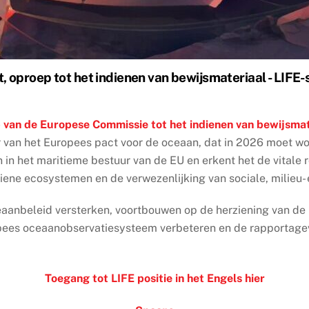
, oproep tot het indienen van bewijsmateriaal - LIFE
 van de Europese Commissie tot het indienen van bewijsma
ader van het Europees pact voor de oceaan, dat in 2026 moet 
en in het maritieme bestuur van de EU en erkent het de vitale 
e ecosystemen en de verwezenlijking van sociale, milieu- e
aanbeleid versterken, voortbouwen op de herziening van de ri
ropees oceaanobservatiesysteem verbeteren en de rapportage
Toegang tot LIFE positie in het Engels hier