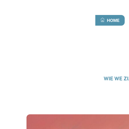
Overslaan
naar
inhoud
HOME
WIE WE ZI