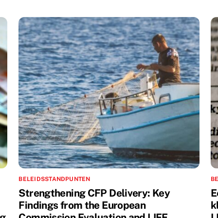
BELEIDSSTANDPUNTEN
B
Strengthening CFP Delivery: Key
E
Findings from the European
k
ng
Commission Evaluation and LIFE
L