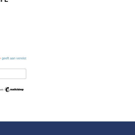
*
geeft aan vereist
Swedish
Maltese
Spanish
Romanian