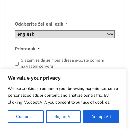
Swedish
Odaberite željeni jezik
*
Maltese
Spanish
Romanian
Pristanak
*
Polish
Slažem se da se moja adresa e-pošte pohrani
Italian
na vašem serveru
Greek
We value your privacy
German
We use cookies to enhance your browsing experience, serve
French
personalized ads or content, and analyze our traffic. By
Dutch
clicking "Accept All", you consent to our use of cookies.
English
Customize
Reject All
Accept All
Croatian