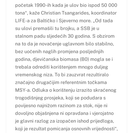
početak 1990-ih kada je ulov bio ispod 50 000
tona“, kaže Christian Tsangarides, koordinator
LIFE-a za Baltičko i Sjeverno more. „Od tada
su ulovi premašili tu brojku, a SSB je u
stalnom padu sljedećih 30 godina. S obzirom
na to da je novačenje uglavnom bilo stabilno,
bez uočenih naglih promjena posljednjih
godina, djevičanska biomasa (B0) mogla se i
trebala odrediti korištenjem mnogo duljeg
vremenskog niza. To bi zauzvrat rezultiralo
značajno drugačijim referentnim točkama
MSY-a. Odluka o korištenju izrazito skraćenog
trogodišnjeg prosjeka, koji se podudara s
povijesno najnižom razinom za stok, nije ni
dovoljno objašnjena ni opravdana i vjerojatno
je glavni razlog za izopačen ishod prijedloga,
koji je rezultat pomicanja osnovnih vrijednosti“,