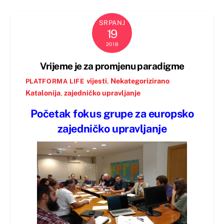
SRPANJ
19
2018
Vrijeme je za promjenu paradigme
vijesti
,
Nekategorizirano
PLATFORMA LIFE
Katalonija
,
zajedničko upravljanje
Početak fokus grupe za europsko
zajedničko upravljanje