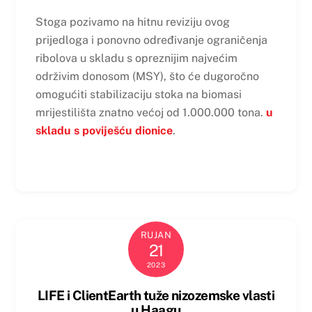
Stoga pozivamo na hitnu reviziju ovog
prijedloga i ponovno određivanje ograničenja
ribolova u skladu s opreznijim najvećim
održivim donosom (MSY), što će dugoročno
omogućiti stabilizaciju stoka na biomasi
mrijestilišta znatno većoj od 1.000.000 tona.
u
skladu s poviješću dionice
.
RUJAN
21
2023
LIFE i ClientEarth tuže nizozemske vlasti
u Haagu