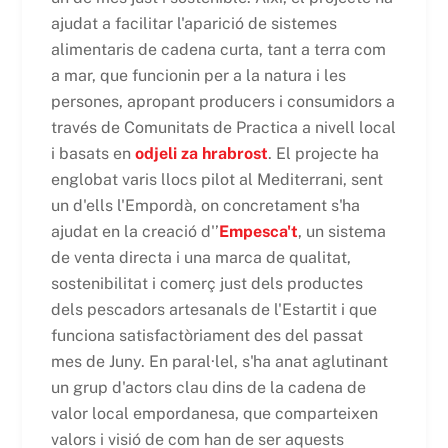
ajudat a facilitar l'aparició de sistemes
alimentaris de cadena curta, tant a terra com
a mar, que funcionin per a la natura i les
persones, apropant producers i consumidors a
través de Comunitats de Practica a nivell local
i basats en
odjeli za hrabrost
. El projecte ha
englobat varis llocs pilot al Mediterrani, sent
un d'ells l'Empordà, on concretament s'ha
ajudat en la creació d'’
Empesca't
, un sistema
de venta directa i una marca de qualitat,
sostenibilitat i comerç just dels productes
dels pescadors artesanals de l'Estartit i que
funciona satisfactòriament des del passat
mes de Juny. En paral·lel, s'ha anat aglutinant
un grup d'actors clau dins de la cadena de
valor local empordanesa, que comparteixen
valors i visió de com han de ser aquests