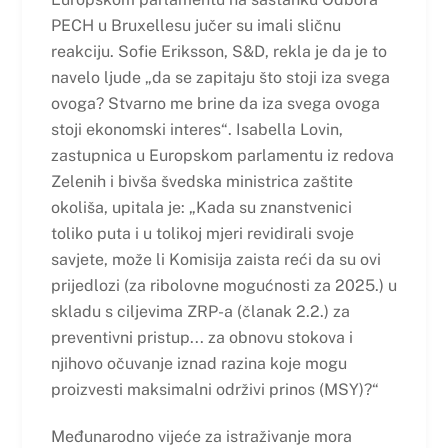
PECH u Bruxellesu jučer su imali sličnu
reakciju. Sofie Eriksson, S&D, rekla je da je to
navelo ljude „da se zapitaju što stoji iza svega
ovoga? Stvarno me brine da iza svega ovoga
stoji ekonomski interes“. Isabella Lovin,
zastupnica u Europskom parlamentu iz redova
Zelenih i bivša švedska ministrica zaštite
okoliša, upitala je: „Kada su znanstvenici
toliko puta i u tolikoj mjeri revidirali svoje
savjete, može li Komisija zaista reći da su ovi
prijedlozi (za ribolovne mogućnosti za 2025.) u
skladu s ciljevima ZRP-a (članak 2.2.) za
preventivni pristup... za obnovu stokova i
njihovo očuvanje iznad razina koje mogu
proizvesti maksimalni održivi prinos (MSY)?“
Međunarodno vijeće za istraživanje mora