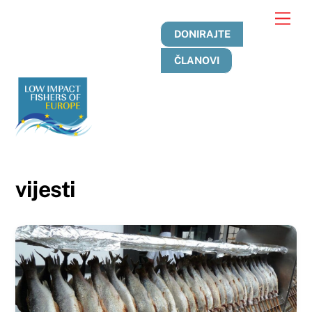
Preskoči
Jelo
na
DONIRAJTE
sadržaj
ČLANOVI
vijesti