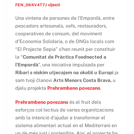
vijesti
FEN_06KV4T7J
Una vintena de persones de l'Empordà, entre
pescadors artesanals, xefs, restauradors,
cooperatives de consum, del moviment
d'Economia Solidaria, o de ONGs locals com
“El Projecte Sepia” s'han reunit per constituir
la “
Comunitat de Pràctica Foodnected a
l'Empordà
”, una iniciativa impulsada per
Ribari s niskim utjecajem na okoliš u Europi
ja
sam tvoji članovi
Arts Menors Costa Brava,
u
djelu projekta
Prehrambeno povezano
.
Prehrambeno povezano
és el fruit dels
esforços col·lectius de varies organitzacions
amb la intenció d'ajudar a transformar el
sistema alimentari actual en el Mediterrani en
un de més just i sostenible. Així, el projecte ha