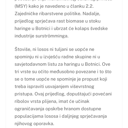
(MSY) kako je navedeno u članku 2.2.
Zajedničke ribarstvene politike. Nadalje,
prijedlog sprječava rast biomase u stoku
haringe u Botnici i ubrzat će kolaps švedske
industrije surströmminga.
Štoviše, ni losos ni tuljani se uopće ne
spominju ni u izvješću radne skupine ni u
savjetodavnom listu za haringu u Botnici. Ove
tri vrste su očito međusobno povezane i to što
se o tome uopće ne spominje je propust koji
treba ispraviti usvajanjem viševrstnog
pristupa. Ovaj prijedlog, dopuštajući povećani
ribolov vrsta plijena, imat će učinak
ograničavanja opskrbe hranom dostupne
populacijama lososa i daljnjeg sprječavanja
njihovog oporavka.