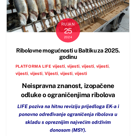
RUJAN
25
2024
Ribolovne mogućnosti u Baltiku za 2025.
godinu
vijesti
,
vijesti
,
vijesti
,
vijesti
,
PLATFORMA LIFE
vijesti
,
vijesti
,
Vijesti
,
vijesti
,
vijesti
Neispravna znanost, izopačene
odluke o ograničenjima ribolova
LIFE poziva na hitnu reviziju prijedloga EK-a i
ponovno određivanje ograničenja ribolova u
skladu s opreznijim najvećim održivim
donosom (MSY).