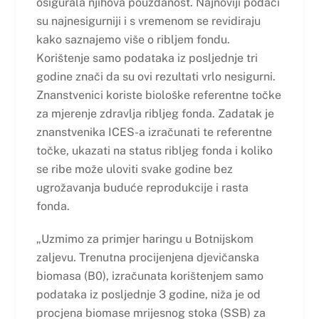
osigurala njihova pouzdanost. Najnoviji podaci
su najnesigurniji i s vremenom se revidiraju
kako saznajemo više o ribljem fondu.
Korištenje samo podataka iz posljednje tri
godine znači da su ovi rezultati vrlo nesigurni.
Znanstvenici koriste biološke referentne točke
za mjerenje zdravlja ribljeg fonda. Zadatak je
znanstvenika ICES-a izračunati te referentne
točke, ukazati na status ribljeg fonda i koliko
se ribe može uloviti svake godine bez
ugrožavanja buduće reprodukcije i rasta
fonda.
„Uzmimo za primjer haringu u Botnijskom
zaljevu. Trenutna procijenjena djevičanska
biomasa (B0), izračunata korištenjem samo
podataka iz posljednje 3 godine, niža je od
procjena biomase mrijesnog stoka (SSB) za