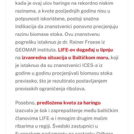
kada je ovaj ulov haringe na rekordno niskim
razinama, a kvote posljednjih godina nisu u
potpunosti iskorištene, postoji snažna
indikacija da znanstvenici ponovno precjenjuju
razinu biomase stoka. Ovu znanstvenu
pogrešku istaknuo je dr. Rainer Froese iz
GEOMAR instituta.
LIFE-ov događaj u lipnju
na
izvanredna situacija u Baltičkom moru,
koji
je istaknuo da su znanstvenici ICES-a iz
godine u godinu procjenjivali biomasu stoka
previsoko, što je rezultiralo postavljanjem
previsokih ograničenja ribolova.
Posebno,
predložena kvota za haringu
izazvalo je šok i zaprepaštenje među baltičkim
članovima LIFE-a i mnogim drugim malim
ribarima u regiji. Švedski zastupnici u
Europskom parlamentu na sastanku Odbora