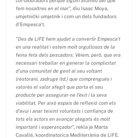
col·laboradors perquè siguin altaveu del que
fem nosaltres en el mar
”, diu Isaac Moya,
umjetnički umjetnik i com un dels fundadors
d'Empesca't.
"
Des de LIFE hem ajudat a convertir Empesca't
en una realitat i estem molt orgullosos de la
feina feta dels pescadors. Vèiem, però, que era
necessari treballar en generar la complicitat
d'una comunitat de gent al seu voltant
(restorani, zadruge itd.) que comprengués i
valorés el valor afegit que porta el seu
producte per assegurar-ne l'èxit i la seva
viabilitat. Per això espais de reflexió com els
d'avui i anar teixint voluntats i confiança de
tots els actors en avançar plegats és molt
important i esperançador
”, rekla je Marta
Cavallé, koordinatorica Mediterrània de LIFE.