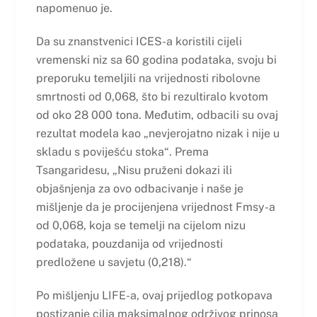
napomenuo je.
Da su znanstvenici ICES-a koristili cijeli
vremenski niz sa 60 godina podataka, svoju bi
preporuku temeljili na vrijednosti ribolovne
smrtnosti od 0,068, što bi rezultiralo kvotom
od oko 28 000 tona. Međutim, odbacili su ovaj
rezultat modela kao „nevjerojatno nizak i nije u
skladu s poviješću stoka“. Prema
Tsangaridesu, „Nisu pruženi dokazi ili
objašnjenja za ovo odbacivanje i naše je
mišljenje da je procijenjena vrijednost Fmsy-a
od 0,068, koja se temelji na cijelom nizu
podataka, pouzdanija od vrijednosti
predložene u savjetu (0,218).“
Po mišljenju LIFE-a, ovaj prijedlog potkopava
postizanje cilja maksimalnog održivog prinosa