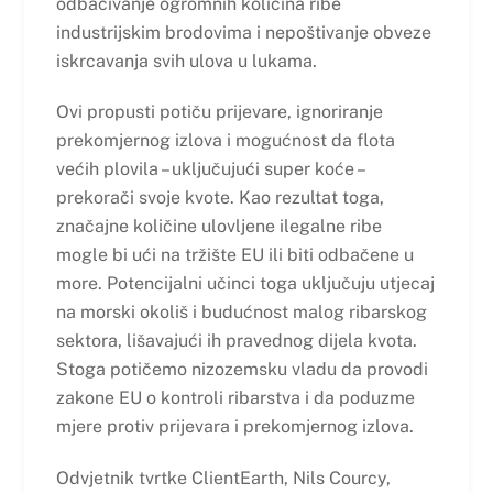
odbacivanje ogromnih količina ribe
industrijskim brodovima i nepoštivanje obveze
iskrcavanja svih ulova u lukama.
Ovi propusti potiču prijevare, ignoriranje
prekomjernog izlova i mogućnost da flota
većih plovila – uključujući super koće –
prekorači svoje kvote. Kao rezultat toga,
značajne količine ulovljene ilegalne ribe
mogle bi ući na tržište EU ili biti odbačene u
more. Potencijalni učinci toga uključuju utjecaj
na morski okoliš i budućnost malog ribarskog
sektora, lišavajući ih pravednog dijela kvota.
Stoga potičemo nizozemsku vladu da provodi
zakone EU o kontroli ribarstva i da poduzme
mjere protiv prijevara i prekomjernog izlova.
Odvjetnik tvrtke ClientEarth, Nils Courcy,