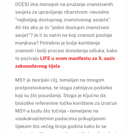
(ICES) ima monopol na pružanje znanstvenih
savjeta za upravljanje ribarstvom - navodno
"najboljeg dostupnog znanstvenog savjeta".
Ali što ako je to "jedini dostupni znanstveni
savjet"? Je li to način na koji znanost postaje
manjkava? Potrebno je bolje korištenje
znanosti i bolji procesi donošenja odluka, kako
to pozivaju
LIFE u svom manifestu za X. saziv
zakonodavnog tijela
MSY je teorijski cilj, temeljen na mnogim
pretpostavkama, te stoga zahtijeva podatke
koji su što pouzdaniji. Stoga je ključno da
biološke referentne točke korištene za izračun
MSY-a budu što točnije – temeljene na
visokokvalitetnim podacima prikupljenim
tijekom što većeg broja godina kako bi se