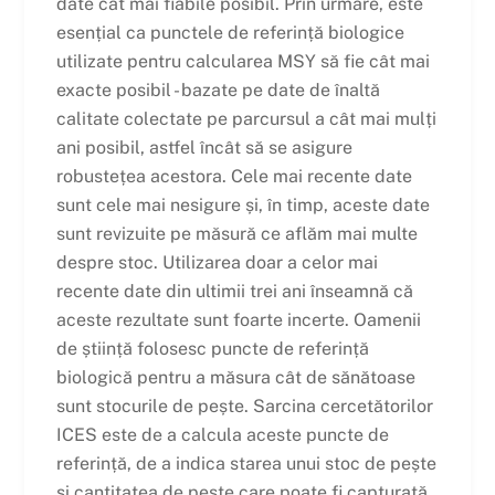
date cât mai fiabile posibil. Prin urmare, este
esențial ca punctele de referință biologice
utilizate pentru calcularea MSY să fie cât mai
exacte posibil - bazate pe date de înaltă
calitate colectate pe parcursul a cât mai mulți
ani posibil, astfel încât să se asigure
robustețea acestora. Cele mai recente date
sunt cele mai nesigure și, în timp, aceste date
sunt revizuite pe măsură ce aflăm mai multe
despre stoc. Utilizarea doar a celor mai
recente date din ultimii trei ani înseamnă că
aceste rezultate sunt foarte incerte. Oamenii
de știință folosesc puncte de referință
biologică pentru a măsura cât de sănătoase
sunt stocurile de pește. Sarcina cercetătorilor
ICES este de a calcula aceste puncte de
referință, de a indica starea unui stoc de pește
și cantitatea de pește care poate fi capturată