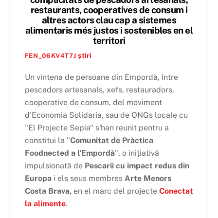
restaurants, cooperatives de consum i
altres actors clau cap a sistemes
alimentaris més justos i sostenibles en el
territori
știri
FEN_06KV4T7J
Un vintena de persoane din Empordà, între
pescadors artesanals, xefs, restauradors,
cooperative de consum, del moviment
d'Economia Solidaria, sau de ONGs locale cu
"El Projecte Sepia" s'han reunit pentru a
constitui la "
Comunitat de Pràctica
Foodnected a l'Empordà
", o inițiativă
impulsionată de
Pescarii cu impact redus din
Europa
i els seus membres
Arte Menors
Costa Brava,
en el marc del projecte
Conectat
la alimente
.