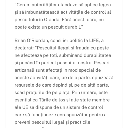
"Cerem autorităților olandeze să aplice legea
și să îmbunătățească activitățile de control al
pescuitului în Olanda. Fără acest lucru, nu
poate exista un pescuit durabil."
Brian O'Riordan, consilier politic la LIFE, a
declarat: "Pescuitul ilegal și frauda cu pește
ne afectează pe toți, subminând durabilitatea
și punând în pericol pescuitul nostru. Pescarii
artizanali sunt afectați în mod special de
aceste activități care, pe de o parte, epuizează
resursele de care depind și, pe de altă parte,
scad prețurile de pe piață. Prin urmare, este
esențial ca Țările de Jos și alte state membre
ale UE să dispună de un sistem de control
care să funcționeze corespunzător pentru a
preveni pescuitul ilegal și practicile