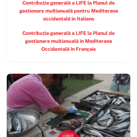
Contribuția generală a LIFE la Planul de
gestionare multianuală pentru Mediterana
occidentală în
Italiano
Contribuția generală a LIFE la Planul de
gestionare multianuală în Mediterana
Occidentală în
Français
IUNIE