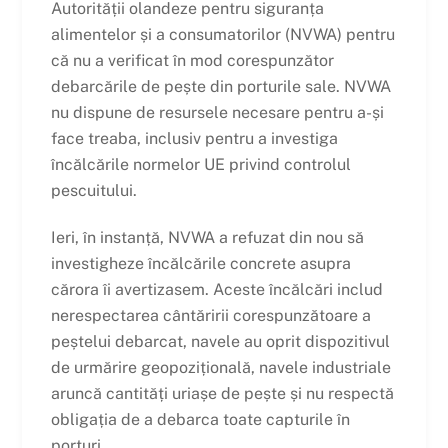
Autorității olandeze pentru siguranța
alimentelor și a consumatorilor (NVWA) pentru
că nu a verificat în mod corespunzător
debarcările de pește din porturile sale. NVWA
nu dispune de resursele necesare pentru a-și
face treaba, inclusiv pentru a investiga
încălcările normelor UE privind controlul
pescuitului.
Ieri, în instanță, NVWA a refuzat din nou să
investigheze încălcările concrete asupra
cărora îi avertizasem. Aceste încălcări includ
nerespectarea cântăririi corespunzătoare a
peștelui debarcat, navele au oprit dispozitivul
de urmărire geopozițională, navele industriale
aruncă cantități uriașe de pește și nu respectă
obligația de a debarca toate capturile în
porturi.