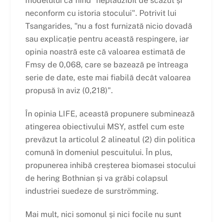
modelului ca fiind "neplauzibil de scăzut și
neconform cu istoria stocului". Potrivit lui
Tsangarides, "nu a fost furnizată nicio dovadă
sau explicație pentru această respingere, iar
opinia noastră este că valoarea estimată de
Fmsy de 0,068, care se bazează pe întreaga
serie de date, este mai fiabilă decât valoarea
propusă în aviz (0,218)".
În opinia LIFE, această propunere subminează
atingerea obiectivului MSY, astfel cum este
prevăzut la articolul 2 alineatul (2) din politica
comună în domeniul pescuitului. În plus,
propunerea inhibă creșterea biomasei stocului
de hering Bothnian și va grăbi colapsul
industriei suedeze de surströmming.
Mai mult, nici somonul și nici focile nu sunt