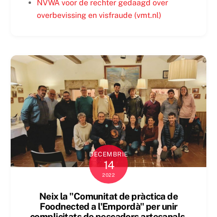
NVWA voor de rechter gedaagd over
overbevissing en visfraude (vmt.nl)
DECEMBRIE
14
2022
Neix la "Comunitat de pràctica de
Foodnected a l'Empordà" per unir
complicitats de pescadors artesanals,