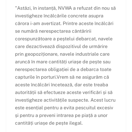
"Astăzi, în instanță, NVWA a refuzat din nou să
investigheze încălcările concrete asupra
cărora i-am avertizat. Printre aceste încălcări
se numără nerespectarea cântăririi
corespunzătoare a peștelui debarcat, navele
care dezactivează dispozitivul de urmărire
prin geopoziționare, navele industriale care
aruncă în mare cantități uriașe de pește sau
nerespectarea obligației de a debarca toate
capturile în porturi.Vrem să ne asigurăm că
aceste încălcări încetează, dar este treaba
autorității să efectueze aceste verificări și să
investigheze activitățile suspecte. Acest lucru
este esențial pentru a evita pescuitul excesiv
și pentru a preveni intrarea pe piață a unor
cantități uriașe de pește ilegal.