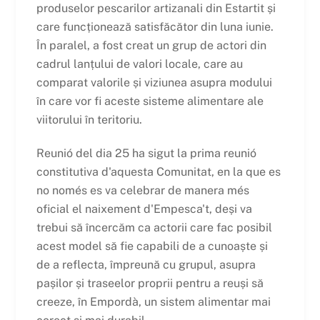
produselor pescarilor artizanali din Estartit și
care funcționează satisfăcător din luna iunie.
În paralel, a fost creat un grup de actori din
cadrul lanțului de valori locale, care au
comparat valorile și viziunea asupra modului
în care vor fi aceste sisteme alimentare ale
viitorului în teritoriu.
Reunió del dia 25 ha sigut la prima reunió
constitutiva d'aquesta Comunitat, en la que es
no només es va celebrar de manera més
oficial el naixement d'Empesca't, deși va
trebui să încercăm ca actorii care fac posibil
acest model să fie capabili de a cunoaște și
de a reflecta, împreună cu grupul, asupra
pașilor și traseelor proprii pentru a reuși să
creeze, în Empordà, un sistem alimentar mai