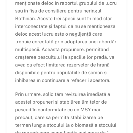
menționate deloc în raportul grupului de lucru
sau în fișa de consiliere pentru heringul
Bothnian. Aceste trei specii sunt în mod clar
interconectate și faptul că nu se menționează
deloc acest lucru este o neglijență care
trebuie corectată prin adoptarea unei abordări
multispecii. Această propunere, permițând
creșterea pescuitului la speciile lor pradă, va
avea ca efect limitarea rezervelor de hrană
disponibile pentru populațiile de somon și
inhibarea în continuare a refacerii acestora.
Prin urmare, solicităm revizuirea imediată a
acestei propuneri și stabilirea limitelor de
pescuit în conformitate cu un MSY mai
precaut, care să permită stabilizarea pe
termen lung a stocului la o biomasă a stocului
de reproducere semnificativ mai mare de 1