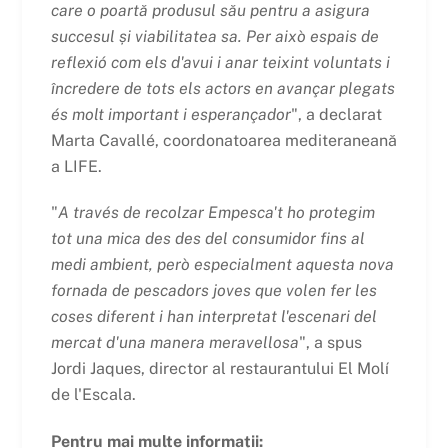
care o poartă produsul său pentru a asigura
succesul și viabilitatea sa. Per això espais de
reflexió com els d'avui i anar teixint voluntats i
încredere de tots els actors en avançar plegats
és molt important i esperançador
", a declarat
Marta Cavallé, coordonatoarea mediteraneană
a LIFE.
"
A través de recolzar Empesca't ho protegim
tot una mica des des del consumidor fins al
medi ambient, però especialment aquesta nova
fornada de pescadors joves que volen fer les
coses diferent i han interpretat l'escenari del
mercat d'una manera meravellosa
", a spus
Jordi Jaques, director al restaurantului El Molí
de l'Escala.
Pentru mai multe informații: