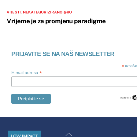
VIJESTI
,
NEKATEGORIZIRANO @RO
Vrijeme je za promjenu paradigme
PRIJAVITE SE NA NAŠ NEWSLETTER
*
označav
*
E-mail adresa
Swedish
Maltese
Natrag
Spanish