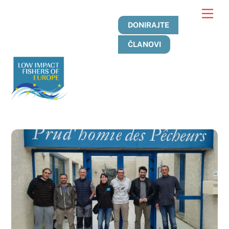
Preskoči
Jelo
na
DONIRAJTE
sadržaj
ČLANOVI