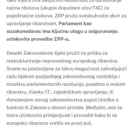
Iako Vijeće ima isključivu nadležnost za određivanje
razina ribolova (ukupni dopušteni ulov/TAC) za
pojedinačne stokove, ZRP pruža sveobuhvatni okvir za
upravljanje ribarstvom.
Parlament kao
suzakonodavac ima ključnu ulogu u osiguravanju
učinkovite provedbe ZRP-a.
.
Deset
ti
Zakonodavno tijelo pružit će priliku za
restrukturiranje nepravednog europskog ribarstva.
Scene su postavljene za takvu mogućnost zahvaljujući
radu tijekom posljednjeg zakonodavnog razdoblja i
mnoštvu parlamentarnih rezolucija, posebno o malom
ribarstvu, članku 17., zajedničkom upravljanju, ili
donošenjem novog zakonodavstva poput Uredbe o
kontroli ili Zakona o obnovi prirode. Međutim, ono se
mora učinkovito primjenjivati i provoditi kako bi se
europsko ribarstvo vratilo na pravi put.