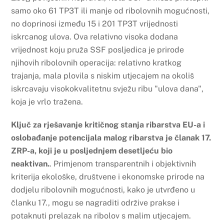
samo oko 61 TP3T ili manje od ribolovnih mogućnosti,
no doprinosi između 15 i 201 TP3T vrijednosti
iskrcanog ulova. Ova relativno visoka dodana
vrijednost koju pruža SSF posljedica je prirode
njihovih ribolovnih operacija: relativno kratkog
trajanja, mala plovila s niskim utjecajem na okoliš
iskrcavaju visokokvalitetnu svježu ribu "ulova dana",
koja je vrlo tražena.
Ključ za rješavanje kritičnog stanja ribarstva EU-a i
oslobađanje potencijala malog ribarstva je članak 17.
ZRP-a, koji je u posljednjem desetljeću bio
neaktivan.
. Primjenom transparentnih i objektivnih
kriterija ekološke, društvene i ekonomske prirode na
dodjelu ribolovnih mogućnosti, kako je utvrđeno u
članku 17., mogu se nagraditi održive prakse i
potaknuti prelazak na ribolov s malim utjecajem.