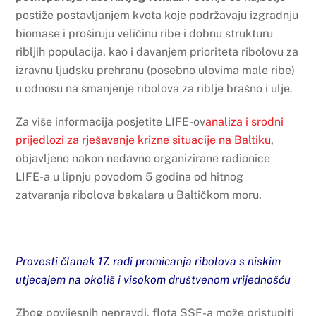
postiže postavljanjem kvota koje podržavaju izgradnju
biomase i proširuju veličinu ribe i dobnu strukturu
ribljih populacija, kao i davanjem prioriteta ribolovu za
izravnu ljudsku prehranu (posebno ulovima male ribe)
u odnosu na smanjenje ribolova za riblje brašno i ulje.
Za više informacija posjetite LIFE-ov
analiza i srodni
prijedlozi za rješavanje krizne situacije na Baltiku
,
objavljeno nakon nedavno organizirane radionice
LIFE-a u lipnju povodom 5 godina od hitnog
zatvaranja ribolova bakalara u Baltičkom moru.
Provesti članak 17. radi promicanja ribolova s niskim
utjecajem na okoliš i visokom društvenom vrijednošću
Zbog povijesnih nepravdi, flota SSF-a može pristupiti