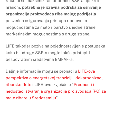
Kako bi se maksimizirali doprinosi SSF-a opskrbi
hranom,
potrebna je izravna podrška za osnivanje
organizacija proizvođača ribe malog podrijetla
posvećen osiguravanju pristupa ribolovnim
mogućnostima za malo ribarstvo s jedne strane i
marketinškim mogućnostima s druge strane.
LIFE također poziva na pojednostavljenje postupaka
kako bi udruge SSF-a mogle lakše pristupiti
bespovratnim sredstvima EMFAF-a.
Daljnje informacije mogu se pronaći u
LIFE-ova
perspektiva o energetskoj tranziciji i dekarbonizaciji
ribarske flote
i
LIFE-ovo izvješće o “
Prednosti i
nedostaci stvaranja organizacija proizvođača (PO) za
male ribare u Sredozemlju
".