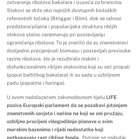
zatvaranja ribolova bakalara i izuzeća za brancina.
Stokovi se drže oko najnižih dostupnih bioloških
referentnih točaka (Btrigger i Blim), dok se odnosi
predatora/plijena i populacijska struktura ribljih
stokova stalno zanemaruju pri postavljanju
ograničenja ribolova. To je značilo da su znanstvenici
dosljedno precjenjivali biomasu i postavljali previsoke
razine ribolova, što je rezultiralo niskim i
disfunkcionalnim ribljim stokovima koji su već propali
(poput baltičkog bakalara) ili su sada u ozbiljnom
padu (papalina i haringa).
U ovom nadolazećem zakonodavnom tijelu
LIFE
poziva Europski parlament da se pozabavi pitanjem
znanstvenih savjeta i načina na koji se oni pružaju,
ozbiljno procijeni višegodišnje planove u svim
morskim bazenima i riješi nedostatke koji
potkopavaju rast ribljeg fonda.
. Potonje se najbolje