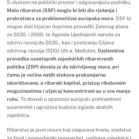
S obzirom na politički prostor i odgovarajuću podršku,
Malo ribarstvo (SSF) moglo bi biti dio rješenja i
prekretnica za problematična europska mora
. SSF bi
mogao dati ključan doprinos provedbi Zelenog plana
za 2030. i 2050. te Agende Ujedinjenih naroda za
održivi razvoj do 2030., kao i postizanju Ciljeva
održivog razvoja (SDG) UN-a. Međutim,
Djelomična
provedba uzastopnih zajedničkih ribarstvenih
politika (ZRP) dovela je do iskrivljenog mora, pri
čemu je većina naših stokova prekomjerno
iskorištavana, a ribarski kapital, pristup ribolovnim
mogućnostima i utjecaj koncentrirani su u sve manje
ruku
. To dovodi u opasnost europski prehrambeni
suverenitet i ugrožava buduće izglede obalnih
zajednica.
Ribarstvo je javni resurs koji osigurava hranu, sredstva
za život i gospodarski prosperitet, usidrava zajednice i