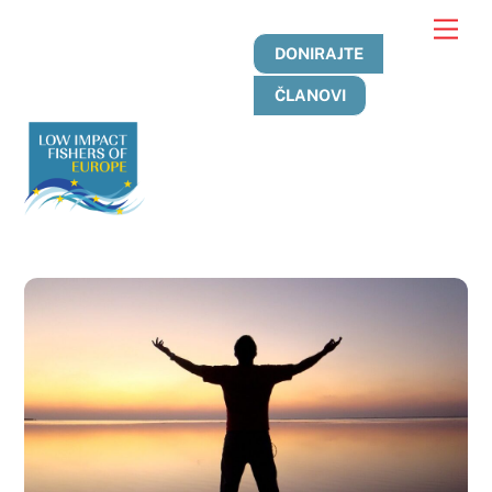
Preskoči
Jelo
na
DONIRAJTE
sadržaj
ČLANOVI