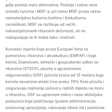
gdje postoji malo alternativa. Postoje i važne veze
između turizma i MSF-a, pri čemu MSF pruža važnu
nematerijalnu kulturnu baštinu i biokulturnu
raznolikost. MSF se razlikuje od većih,
industrijaliziranih ribarskih aktivnosti, ali im
nadopunjuje te ih treba tako i tretirati.
Koristeći mjerilo koje pruža Europski fond za
pomorstvo, ribarstvo i akvakulturu (EMFAF) i koje
koristi Znanstveni, tehnički i gospodarski odbor za
ribarstvo (STECF), plovila s ograničenom
odgovornošću (SSF) (plovila kraća od 12 metara koja
koriste nevučene alate) čine preko 70% flote plovila i
osiguravaju najmanje polovicu radnih mjesta na moru
u ribarstvu. SSF su uglavnom mikro i nano obiteljska
poduzeća koja podržavaju (putem administracije,
poslovnog upravljanja, rukovanja ribom itd.) pomoćne