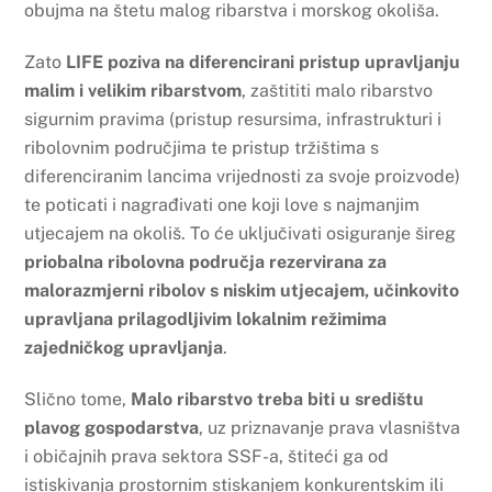
obujma na štetu malog ribarstva i morskog okoliša.
Zato
LIFE poziva na diferencirani pristup upravljanju
malim i velikim ribarstvom
, zaštititi malo ribarstvo
sigurnim pravima (pristup resursima, infrastrukturi i
ribolovnim područjima te pristup tržištima s
diferenciranim lancima vrijednosti za svoje proizvode)
te poticati i nagrađivati one koji love s najmanjim
utjecajem na okoliš. To će uključivati osiguranje šireg
priobalna ribolovna područja rezervirana za
malorazmjerni ribolov s niskim utjecajem, učinkovito
upravljana prilagodljivim lokalnim režimima
zajedničkog upravljanja
.
Slično tome,
Malo ribarstvo treba biti u središtu
plavog gospodarstva
, uz priznavanje prava vlasništva
i običajnih prava sektora SSF-a, štiteći ga od
istiskivanja prostornim stiskanjem konkurentskim ili