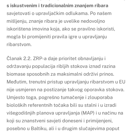
s iskustvenim i tradicionalnim znanjem ribara
savjetovati o upravljačkim odlukama. Po našem
mišljenju, znanje ribara je uvelike nedovoljno
iskorištena imovina koja, ako se pravilno iskoristi,
mogla bi promijeniti pravila igre u upravljanju
ribarstvom.
Članak 2.2. ZRP-a daje prioritet obnavljanju i
održavanju populacija ribljih stokova iznad razina
biomase sposobnih za maksimalni održivi prinos.
Međutim, trenutni pristup upravljanju ribarstvom u EU
nije usmjeren na postizanje takvog oporavka stokova.
Umjesto toga, pogrešno tumačenje i zlouporaba
bioloških referentnih točaka bili su stalni i u izradi
višegodišnjih planova upravljanja (MAP) i u načinu na
koji su znanstveni savjeti doneseni i primijenjeni,
posebno u Baltiku, ali i u drugim slučajevima poput