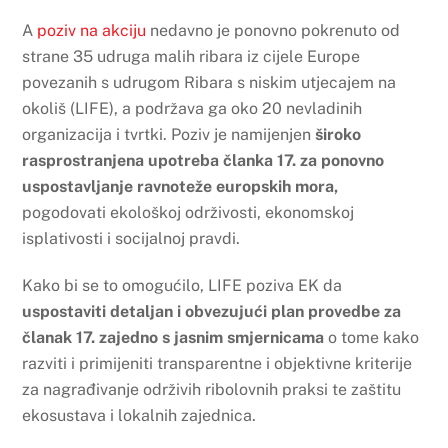
A
poziv na akciju
nedavno je ponovno pokrenuto od
strane 35 udruga malih ribara iz cijele Europe
povezanih s udrugom Ribara s niskim utjecajem na
okoliš (LIFE), a podržava ga oko 20 nevladinih
organizacija i tvrtki. Poziv je namijenjen
široko
rasprostranjena upotreba članka 17. za ponovno
uspostavljanje ravnoteže europskih mora,
pogodovati ekološkoj održivosti, ekonomskoj
isplativosti i socijalnoj pravdi.
Kako bi se to omogućilo, LIFE poziva EK da
uspostaviti detaljan i obvezujući plan provedbe za
članak 17. zajedno s jasnim smjernicama
o tome kako
razviti i primijeniti transparentne i objektivne kriterije
za nagrađivanje održivih ribolovnih praksi te zaštitu
ekosustava i lokalnih zajednica.