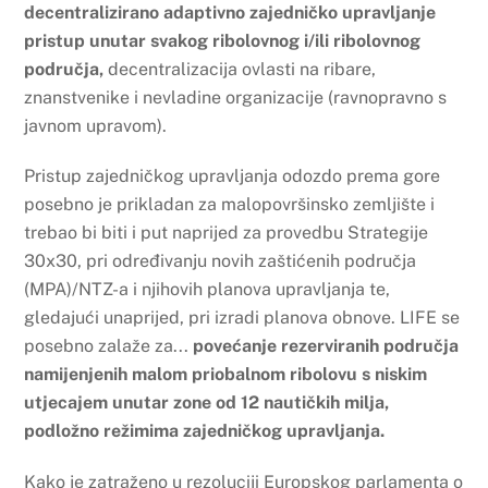
decentralizirano adaptivno zajedničko upravljanje
pristup unutar svakog ribolovnog i/ili ribolovnog
područja,
decentralizacija ovlasti na ribare,
znanstvenike i nevladine organizacije (ravnopravno s
javnom upravom).
Pristup zajedničkog upravljanja odozdo prema gore
posebno je prikladan za malopovršinsko zemljište i
trebao bi biti i put naprijed za provedbu Strategije
30x30, pri određivanju novih zaštićenih područja
(MPA)/NTZ-a i njihovih planova upravljanja te,
gledajući unaprijed, pri izradi planova obnove. LIFE se
posebno zalaže za...
povećanje rezerviranih područja
namijenjenih malom priobalnom ribolovu s niskim
utjecajem unutar zone od 12 nautičkih milja,
podložno režimima zajedničkog upravljanja.
Kako je zatraženo u rezoluciji Europskog parlamenta o