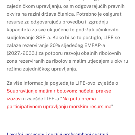
zajedničkom upravljanju, osim odgovarajućih pravnih
okvira na razini država članica,
Potrebno je osigurati
resurse za odgovarajuću provedbu i izgradnju
kapaciteta za sve uključene te podržati učinkovito
sudjelovanje SSF-a. Kako bi se to postiglo, LIFE se
zalaže
rezerviranje 20% sljedećeg EMFAP-a
(2027.-2033.) za potporu razvoju obalnih ribolovnih
zona rezerviranih za ribolov s malim utjecajem u okviru
režima zajedničkog upravljanja.
Za više informacija pogledajte LIFE-ovo izvješće o
Suupravljanje malim ribolovom: načela, prakse i
izazovi
i izvješće LIFE-a “
Na putu prema
participativnom upravljanju morskim resursima
"
Lokalni, pravedni i održivi prehrambeni sustavi