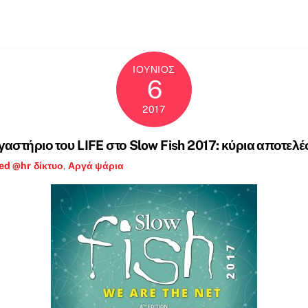
ΙΟΎΝΙΟΣ
6
2017
γαστήριο του LIFE στο Slow Fish 2017: κύρια αποτελ
ed @hr
δίκτυο
,
Αργά ψάρια