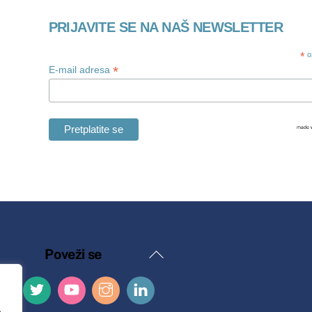
PRIJAVITE SE NA NAŠ NEWSLETTER
*
o
*
E-mail adresa
Natrag
Poveži se
na
vrh