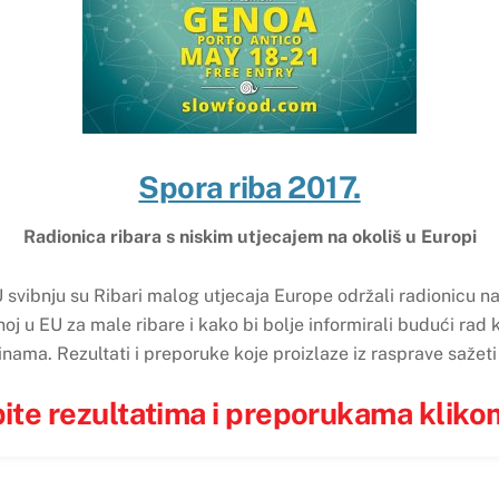
Spora riba 2017.
Radionica ribara s niskim utjecajem na okoliš u Europi
 svibnju su Ribari malog utjecaja Europe održali radionicu n
noj u EU za male ribare i kako bi bolje informirali budući rad k
inama. Rezultati i preporuke koje proizlaze iz rasprave saže
pite rezultatima i preporukama kliko