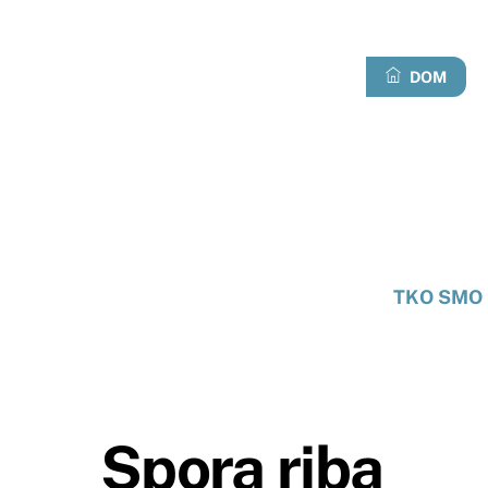
Preskoči
na
sadržaj
DOM
TKO SMO 
Spora riba