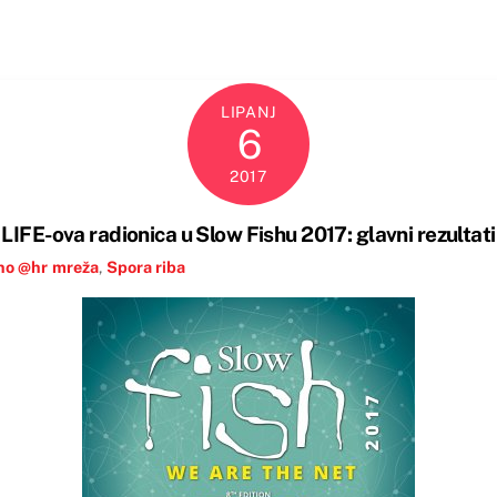
LIPANJ
6
2017
LIFE-ova radionica u Slow Fishu 2017: glavni rezultati
no @hr
mreža
,
Spora riba