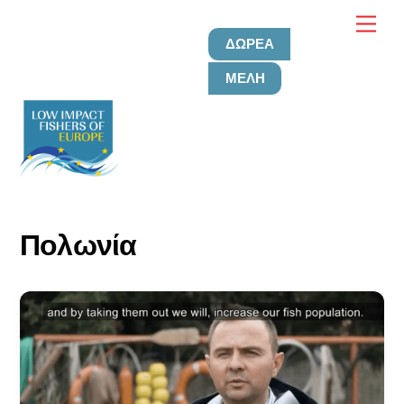
Μετάβαση
Μεν
στο
ΔΩΡΕΆ
περιεχόμενο
ΜΈΛΗ
Πολωνία