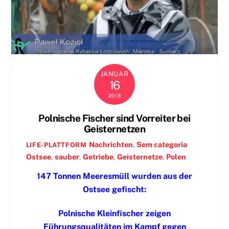
JANUAR
16
2018
Polnische Fischer sind Vorreiter bei
Geisternetzen
Nachrichten
,
Sem categoria
LIFE-PLATTFORM
Ostsee
,
sauber
,
Getriebe
,
Geisternetze
,
Polen
147 Tonnen Meeresmüll wurden aus der
Ostsee gefischt:
Polnische Kleinfischer zeigen
Führungsqualitäten im Kampf gegen