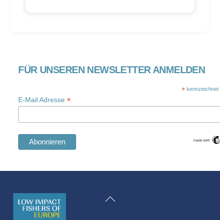
FÜR UNSEREN NEWSLETTER ANMELDEN
*
kennzeichnet e
*
E-Mail Adresse
Swedish
Maltese
Zurück
Spanish
zum
Romanian