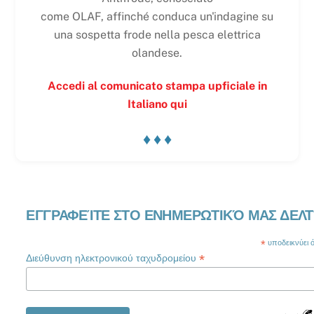
come OLAF, affinché conduca un'indagine su
una sospetta frode nella pesca elettrica
olandese.
Accedi al comunicato stampa upficiale in
Italiano qui
♦ ♦ ♦
ΕΓΓΡΑΦΕΊΤΕ ΣΤΟ ΕΝΗΜΕΡΩΤΙΚΌ ΜΑΣ ΔΕΛΤ
*
υποδεικνύει ότ
*
Διεύθυνση ηλεκτρονικού ταχυδρομείου