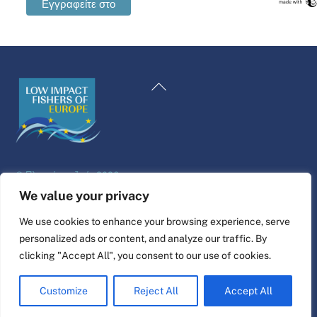
Swedish
Maltese
Επιστροφή
Spanish
στην
Romanian
κορυφή
Polish
Italian
©
Πλατφόρμα ζωής
2026
German
Σχεδιασμός και κατασκευή ιστοσελίδας από
alpha.coop
We value your privacy
French
Εικονογράφηση Fisher από τη Nina Cosford.
We use cookies to enhance your browsing experience, serve
Dutch
personalized ads or content, and analyze our traffic. By
Συνδέστε το
Croatian
clicking "Accept All", you consent to our use of cookies.
English
Customize
Reject All
Accept All
Greek