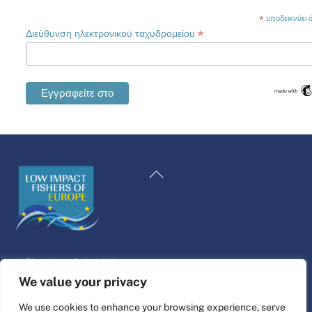
*
υποδεικνύει ότ
*
Διεύθυνση ηλεκτρονικού ταχυδρομείου
Swedish
Maltese
Επιστροφή
Spanish
στην
Romanian
κορυφή
Polish
Italian
©
Πλατφόρμα ζωής
2026
German
Σχεδιασμός και κατασκευή ιστοσελίδας από
alpha.coop
We value your privacy
French
Εικονογράφηση Fisher από τη Nina Cosford.
We use cookies to enhance your browsing experience, serve