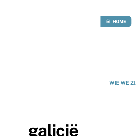
Overslaan
naar
inhoud
HOME
WIE WE ZI
galicië