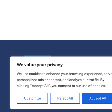
We value your privacy
We use cookies to enhance your browsing experience, serv
personalized ads or content, and analyze our traffic. By
clicking "Accept All", you consent to our use of cookies.
©
Leven Platform
2026
Website ontwerp & bouw door
alpha.coop
Customize
Reject All
Accept All
Fisher illustraties van Nina Cosford.