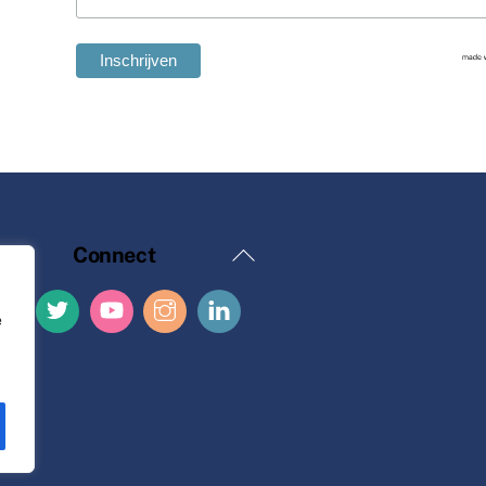
Terug
Connect
naar
boven
e