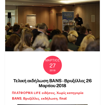
ΜΆΡΤΙΟΣ
27
2018
Τελική εκδήλωση BANS - Βρυξέλλες 26
Μαρτίου 2018
ειδήσεις
,
Χωρίς κατηγορία
ΠΛΑΤΦΌΡΜΑ LIFE
BANS
,
Βρυξέλλες
,
εκδήλωση
,
final