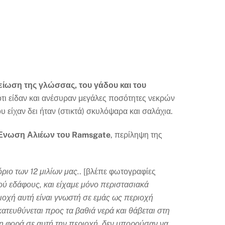
είωση της γλώσσας, του γάδου και του
ότι είδαν και ανέσυραν μεγάλες ποσότητες νεκρών
είχαν δει ήταν (στικτά) σκυλόψαρα και σαλάχια.
Ένωση Αλιέων του Ramsgate
, περίληψη της
ριο των 12 μιλίων μας.
. [βλέπε φωτογραφίες
ύ εδάφους, και είχαμε μόνο περιστασιακά
ιοχή αυτή είναι γνωστή σε εμάς ως περιοχή
τευθύνεται προς τα βαθιά νερά και θάβεται στη
η φορά σε αυτή την περιοχή, δεν μπορούσαν να