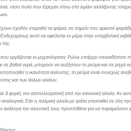
ι, τόσο πολύ που έτρεχαν πίσω στο λιμάνι αλλάζοντας πληρώμα
φωνο.
έχουν σχεδόν στερηθεί τα ψάρια, σε σημείο που αρκετοί ψαράδες
 Ενδεχομένως αυτό να οφείλεται εν μέρει στην υπερβολική εκβ
ο της.
 όπου εργάζονται οι μηχανότρατες Pulse υπάρχει οποιαδήποτε 
ται σε βαθιά νερά, μπορούν να αυξήσουν το ρεύμα και σε ρηχά 
γιστοποιηθεί η ικανότητα αλίευσης, το ρεύμα είναι συνεχώς αν
λοντος και των άλλων αλιέων.
αι 3 φορές πιο αποτελεσματική από την κανονική αλιεία. Αν αυ
 αναλογικά; Εάν η παλμική αλιεία με τράτα επεκταθεί σε όλη τ
υν ανάλογα την αλιευτική τους προσπάθεια για να παραμείνουν
μβάνουν: