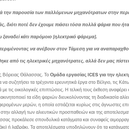
τά την παρουσία των παλλόμενων μηχανότρατων στην περιο
ς, διότι ποτέ δεν έχουμε πιάσει τόσα πολλά ψάρια που ήτ
ω ξαναδεί κάτι παρόμοιο [ηλεκτρικό ψάρεμα].
 περιμένοντας να ανέβουν στον Τάμεση για να αναπαραχθο
θηκε από τις ηλεκτρικές μηχανότρατες, αλλά δεν μας πίστ
ιας Βόρειας Θάλασσας. Το
Ομάδα εργασίας ICES για την ηλεκτ
 να συζητήσει τα τρέχοντα ερευνητικά έργα στο Βέλγιο, τις Κάτ
με τις οικολογικές επιπτώσεις. Η τελική τους έκθεση αναφέρε
ινητοποιεί τα είδη ψαριών διευκολύνοντας τη διαδικασία αλίευ
φερομένων μερών, η οποία εστιάζεται κυρίως στις άγνωστες επ
ι στην αλλαγή των αλιευτικών προσπαθειών και της αποτελεσματι
γλώσσας προκάλεσε σπονδυλικά κατάγματα και συναφείς αιμορρα
κι) ή λαβράκι. Τα αποτελέσματα υποδηλώνουν ότι τα κατάγματα 