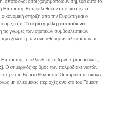
κή, οπότε όλοι όσοι χρησιμοποιούν σήμερα αυτό το
ϊκή Επιτροπή. Επωφελήθηκαν από μια αρχική
 οικονομική στήριξη από την Ευρώπη και ο
ορίζει ότι "
Τα κράτη μέλη μπορούν να
ψη τις γνώμες των σχετικών συμβουλευτικών
ι την εξάλειψη των ανεπιθύμητων αλιευμάτων σε
Επιτροπής, η ολλανδική κυβέρνηση και οι αλιείς
ς]
. Ο σημερινός αριθμός των παλμοδιακτινιστών
αι στη νότια Βόρεια Θάλασσα. Οι παρακάτω εικόνες
ως μη αλιευμένες περιοχές ανοικτά του Τάμεση.