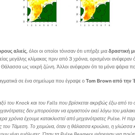
ρους αλιείς
, όλοι οι οποίοι τόνισαν ότι υπήρξε μια
δραστική μ
ίας μεγάλης κλίμακας πριν από 3 χρόνια, ορισμένοι ανέφεραν 
Θάλασσα ως νεκρή ζώνη. Άλλοι ανέφεραν ότι τα μόνα ψάρια που 
αγματικά σε ένα σημείωμα που έγραψε ο
Tom Brown από την 
αξύ του Knock και του Falls που βρίσκεται ακριβώς έξω από το ό
χανότρατες δεν μπορούσαν να εργαστούν εκεί λόγω του μαλακο
σερα χρόνια έχουμε κατακλυστεί από μηχανότρατες Pulse. Η περ
 του Τάμεση. Το χειμώνα, όταν η θάλασσα κρυώνει, η γλώσσα κα
ουν γίνει ευάλωτες. Όταν τα Pulse Beamers ψάρεψαν για πρώτ