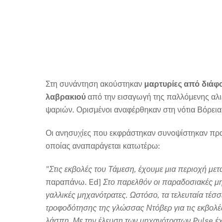
Στη συνάντηση ακούστηκαν
μαρτυρίες από διάφο
λαβρακιού
από την εισαγωγή της παλλόμενης αλιε
ψαριών. Ορισμένοι αναφέρθηκαν στη νότια Βόρεια 
Οι ανησυχίες που εκφράστηκαν συνοψίστηκαν πρ
οποίας αναπαράγεται κατωτέρω:
"Στις εκβολές του Τάμεση, έχουμε μια περιοχή μετ
παραπάνω. Ed]
Στο παρελθόν οι παραδοσιακές μη
γαλλικές μηχανότρατες. Ωστόσο, τα τελευταία τέσ
τροφοδότησης της γλώσσας Ντόβερ για τις εκβολές
λάσπη. Με την έλευση των μηχανότρατων Pulse έχ