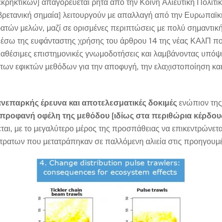
κρηκτικών] απαγορεύεται ρητά από την Κοινή Αλιευτική Πολιτι
με βρετανική σημαία] λειτουργούν με απαλλαγή από την Ευρωπα
ατών μελών, μαζί σε ορισμένες περιπτώσεις με πολύ σημαντική
έσω της ευφάνταστης χρήσης του άρθρου 14 της νέας ΚΑλΠ που 
διαθέσιμες επιστημονικές γνωμοδοτήσεις και λαμβάνοντας υπό
των εφικτών μεθόδων για την αποφυγή, την ελαχιστοποίηση κα
ανεπαρκής έρευνα και αποτελεσματικές δοκιμές
ενώπιον της 
προφανή οφέλη της μεθόδου [ιδίως στα περιθώρια κέρδου
ται, με το μεγαλύτερο μέρος της προσπάθειας να επικεντρώνετ
ρατων που μετατράπηκαν σε παλλόμενη αλιεία στις προηγουμέν