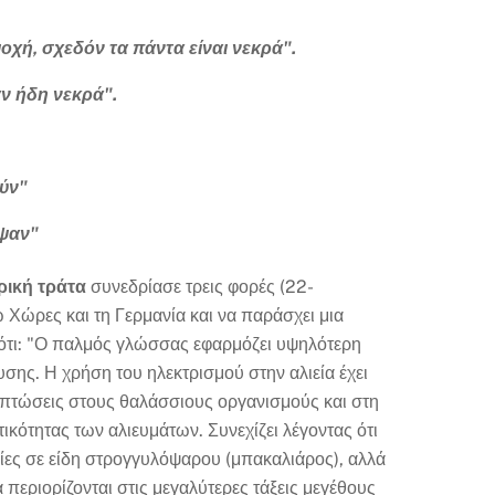
χή, σχεδόν τα πάντα είναι νεκρά".
αν ήδη νεκρά".
ύν"
εψαν"
ρική τράτα
συνεδρίασε τρεις φορές (22-
ω Χώρες και τη Γερμανία και να παράσχει μια
ι ότι: "Ο παλμός γλώσσας εφαρμόζει υψηλότερη
σης. Η χρήση του ηλεκτρισμού στην αλιεία έχει
ιπτώσεις στους θαλάσσιους οργανισμούς και στη
κότητας των αλιευμάτων. Συνεχίζει λέγοντας ότι
γίες σε είδη στρογγυλόψαρου (μπακαλιάρος), αλλά
περιορίζονται στις μεγαλύτερες τάξεις μεγέθους