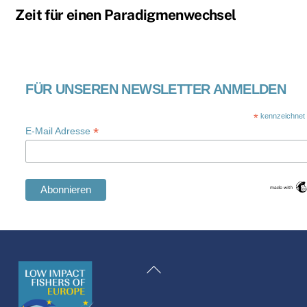
Zeit für einen Paradigmenwechsel
FÜR UNSEREN NEWSLETTER ANMELDEN
*
kennzeichnet e
*
E-Mail Adresse
Swedish
Maltese
Zurück
Spanish
zum
Romanian
Anfang