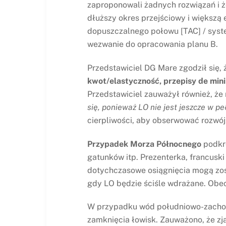
zaproponowali żadnych rozwiązań i że
dłuższy okres przejściowy i większą 
dopuszczalnego połowu [TAC] / syst
wezwanie do opracowania planu B.
Przedstawiciel DG Mare zgodził się, 
kwot/elastyczność, przepisy de mini
Przedstawiciel zauważył również, że
się, ponieważ LO nie jest jeszcze w p
cierpliwości, aby obserwować rozwój 
Przypadek Morza Północnego
podkre
gatunków itp. Prezenterka, francusk
dotychczasowe osiągnięcia mogą zos
gdy LO będzie ściśle wdrażane. Obe
W przypadku wód południowo-zachod
zamknięcia łowisk. Zauważono, że zj