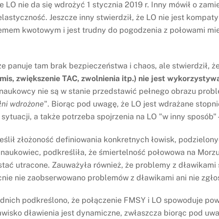
 LO nie da się wdrożyć 1 stycznia 2019 r. Inny mówił o zam
elastyczność. Jeszcze inny stwierdził, że LO nie jest kompa
emem kwotowym i jest trudny do pogodzenia z połowami mie
że panuje tam brak bezpieczeństwa i chaos, ale stwierdził, ż
mis, zwiększenie TAC, zwolnienia itp.) nie jest wykorzyst
 naukowcy nie są w stanie przedstawić pełnego obrazu probl
ełni wdrożone
". Biorąc pod uwagę, że LO jest wdrażane stopni
sytuacji, a także potrzeba spojrzenia na LO "w inny sposób"
ślił złożoność definiowania konkretnych łowisk, podzielony
i naukowiec, podkreśliła, że śmiertelność połowowa na Mor
tać utracone. Zauważyła również, że problemy z dławikami 
cnie nie zaobserwowano problemów z dławikami ani nie zgło
nich podkreślono, że połączenie FMSY i LO spowoduje pow
awisko dławienia jest dynamiczne, zwłaszcza biorąc pod uw