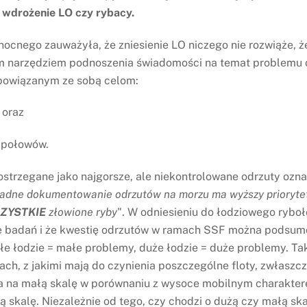
 wdrożenie LO czy rybacy.
ocnego zauważyła, że zniesienie LO niczego nie rozwiąże, ż
m narzędziem podnoszenia świadomości na temat problemu od
 powiązanym ze sobą celom:
 oraz
 połowów.
postrzegane jako najgorsze, ale niekontrolowane odrzuty ozn
adne dokumentowanie odrzutów na morzu ma wyższy prioryte
ZYSTKIE
złowione ryby
". W odniesieniu do łodziowego ryb
le badań i że kwestię odrzutów w ramach SSF można podsum
łe łodzie = małe problemy, duże łodzie = duże problemy. Tak
ch, z jakimi mają do czynienia poszczególne floty, zwłaszcza
 na małą skalę w porównaniu z wysoce mobilnym charaktere
 skalę. Niezależnie od tego, czy chodzi o dużą czy małą sk