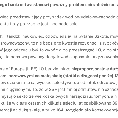
go bankructwa stanowi poważny problem, niezależnie od w
kowiec przedstawiający przypadek wód południowo-zachodnic
ntu floty potrzebne jest inne podejście.
, irlandzki naukowiec, odpowiedział na pytanie Szkota, mówi
równoważony, to nie będzie to kwestia rezygnacji z rybaków,
jego odczuciu był to wybór: albo przestrzegać LO, albo strac
wą i to państwa powinny decydować o sposobie przyznawania
ers of Europe (LIFE) LO będzie miało
nieproporcjonalnie du
ami połowowymi na małą skalę (statki o długości poniżej 1
w działania te są wysoce selektywne, a odsetek odrzutów je
i ciągnionymi. To, że w SSF jest mniej odrzutów, nie oznac
myślą o sektorze wielkoskalowych narzędzi ruchomych, a ni
akt, że w ciągu ostatnich kilkudziesięciu lat opublikowano 
eracji na dużą skalę, a tylko 164 uwzględniało konsekwencj