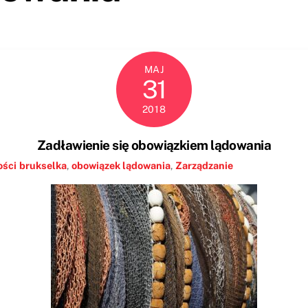
MAJ
31
2018
Zadławienie się obowiązkiem lądowania
ści
brukselka
,
obowiązek lądowania
,
Zarządzanie