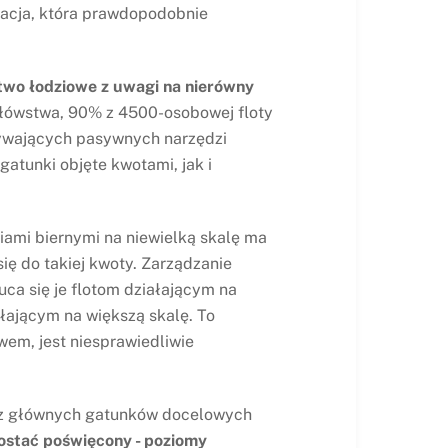
uacja, która prawdopodobnie
wo łodziowe z uwagi na nierówny
bołówstwa, 90% z 4500-osobowej floty
używających pasywnych narzędzi
atunki objęte kwotami, jak i
iami biernymi na niewielką skalę ma
ię do takiej kwoty. Zarządzanie
uca się je flotom działającym na
łającym na większą skalę. To
em, jest niesprawiedliwie
m z głównych gatunków docelowych
zostać poświęcony - poziomy