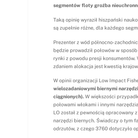
segmentów floty groźba nieuchronne
Taką opinię wyraził hiszpański nau
są zupełnie różne, dla każdego segme
Prezenter z wód północno-zachodnich
będzie prowadził połowów w sposób z
rynki z powodu presji konsumentów. W 
zdaniem alokacja jest kwestią krajo
W opinii organizacji Low Impact Fish
wielozadaniowymi biernymi narzędzi
ciągnionych).
W większości przypadkó
połowami włokami i innymi narzędziam
LO został z pewnością opracowany z 
narzędzi biernych. Świadczy o tym f
odrzutów, z czego 3760 dotyczyło op