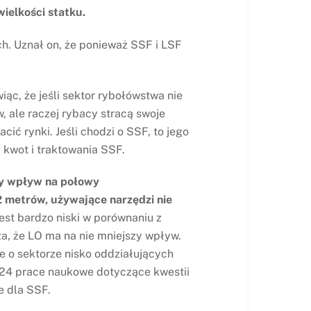
ielkości statku.
h. Uznał on, że ponieważ SSF i LSF
ąc, że jeśli sektor rybołówstwa nie
 ale raczej rybacy stracą swoje
ić rynki. Jeśli chodzi o SSF, to jego
 kwot i traktowania SSF.
ży wpływ na połowy
2 metrów, używające narzędzi nie
st bardzo niski w porównaniu z
za, że LO ma na nie mniejszy wpływ.
e o sektorze nisko oddziałujących
3924 prace naukowe dotyczące kwestii
e dla SSF.