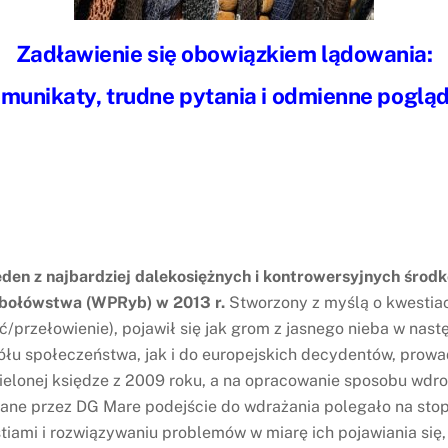
Zadławienie się obowiązkiem lądowania:
munikaty, trudne pytania i odmienne pogląd
eden z najbardziej dalekosiężnych i kontrowersyjnych śr
ybołówstwa (WPRyb) w 2013 r.
Stworzony z myślą o kwestia
ć/przełowienie), pojawił się jak grom z jasnego nieba w nas
łu społeczeństwa, jak i do europejskich decydentów, prowad
zielonej księdze z 2009 roku, a na opracowanie sposobu wdr
wane przez DG Mare podejście do wdrażania polegało na st
tiami i rozwiązywaniu problemów w miarę ich pojawiania się,