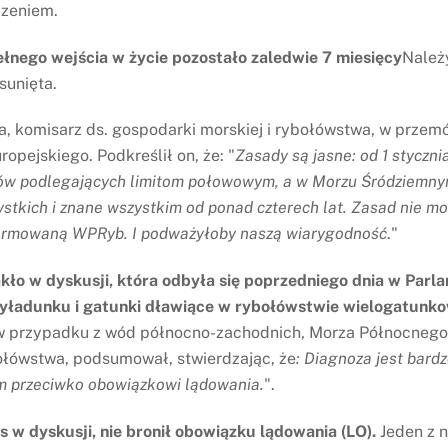
zeniem.
pełnego wejścia w życie pozostało zaledwie 7 miesięcy
Należy
sunięta.
a, komisarz ds. gospodarki morskiej i rybołówstwa, w prze
pejskiego. Podkreślił on, że: "
Zasady są jasne: od 1 styczn
ów podlegających limitom połowowym, a w Morzu Śródziemnym
tkich i znane wszystkim od ponad czterech lat. Zasad nie m
eformowaną WPRyb. I podważyłoby naszą wiarygodność
."
kło w dyskusji, która odbyła się poprzedniego dnia w Par
ładunku i gatunki dławiące w rybołówstwie wielogatunko
ów przypadku z wód północno-zachodnich, Morza Północnego
łówstwa, podsumował, stwierdzając, że
:
Diagnoza jest bardz
em przeciwko obowiązkowi lądowania.
".
s w dyskusji, nie bronił obowiązku lądowania (LO).
Jeden z n