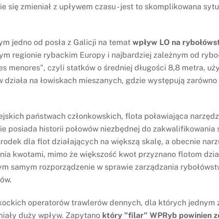
e się zmieniał z upływem czasu - jest to skomplikowana syt
ym jedno od posła z Galicji na temat
wpływ LO na rybołówst
zym regionie rybackim Europy i najbardziej zależnym od ry
tes menores", czyli statków o średniej długości 8,8 metra, 
działa na łowiskach mieszanych, gdzie występują zarówno g
ejskich państwach członkowskich, flota poławiająca narzędz
ie posiada historii połowów niezbędnej do zakwalifikowania s
dek dla flot działających na większą skalę, a obecnie narz
nia kwotami, mimo że większość kwot przyznano flotom dzia
tym samym rozporządzenie w sprawie zarządzania rybołówstw
ków.
zkockich operatorów trawlerów dennych, dla których jedny
ą miały duży wpływ. Zapytano
który "filar" WPRyb powinien 