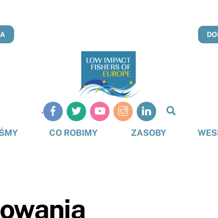
NA
DO
Szukaj
.
na
stronie
EŚMY
CO ROBIMY
ZASOBY
WES
dowania