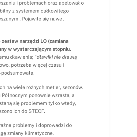
ieszaniu i problemach oraz apelował o
tybilny z systemem całkowitego
szanymi. Pojawiło się nawet
e
zestaw narzędzi LO (zamiana
ywany w wystarczającym stopniu.
emu dławienia; "
dławiki nie dławią
owo, potrzeba więcej czasu i
 - podsumowała.
ch na wiele różnych metier, sezonów,
zu Północnym ponownie wzrasta, a
staną się problemem tylko wtedy,
szono ich do STECF.
ażne problemy i doprowadzi do
agę zmiany klimatyczne.