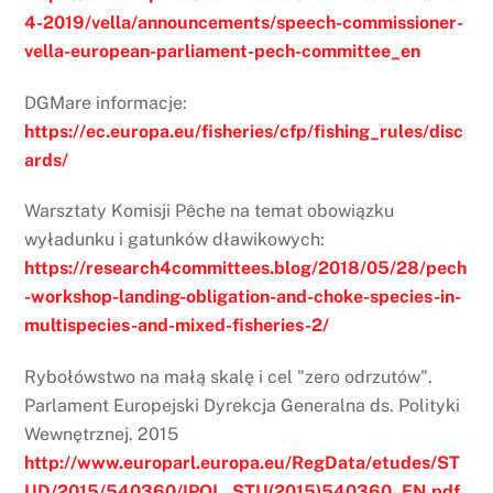
4-2019/vella/announcements/speech-commissioner-
vella-european-parliament-pech-committee_en
DGMare informacje:
https://ec.europa.eu/fisheries/cfp/fishing_rules/disc
ards/
Warsztaty Komisji Pêche na temat obowiązku
wyładunku i gatunków dławikowych:
https://research4committees.blog/2018/05/28/pech
-workshop-landing-obligation-and-choke-species-in-
multispecies-and-mixed-fisheries-2/
Rybołówstwo na małą skalę i cel "zero odrzutów".
Parlament Europejski Dyrekcja Generalna ds. Polityki
Wewnętrznej. 2015
http://www.europarl.europa.eu/RegData/etudes/ST
UD/2015/540360/IPOL_STU(2015)540360_EN.pdf