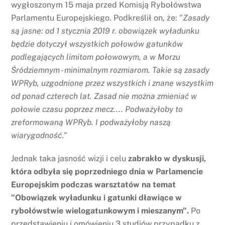
wygłoszonym 15 maja przed Komisją Rybołówstwa
Parlamentu Europejskiego. Podkreślił on, że: "
Zasady
są jasne: od 1 stycznia 2019 r. obowiązek wyładunku
będzie dotyczył wszystkich połowów gatunków
podlegających limitom połowowym, a w Morzu
Śródziemnym - minimalnym rozmiarom. Takie są zasady
WPRyb, uzgodnione przez wszystkich i znane wszystkim
od ponad czterech lat. Zasad nie można zmieniać w
połowie czasu poprzez mecz.... Podważyłoby to
zreformowaną WPRyb. I podważyłoby naszą
wiarygodność
."
Jednak taka jasność wizji i celu
zabrakło w dyskusji,
która odbyła się poprzedniego dnia w Parlamencie
Europejskim podczas warsztatów na temat
"Obowiązek wyładunku i gatunki dławiące w
rybołówstwie wielogatunkowym i mieszanym".
Po
przedstawieniu i omówieniu 3 studiów przypadku z