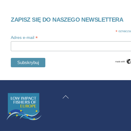
ZAPISZ SIĘ DO NASZEGO NEWSLETTERA
*
oznacza
*
Adres e-mail
Swedish
Maltese
Powrót
Spanish
na
Romanian
górę
Italian
Greek