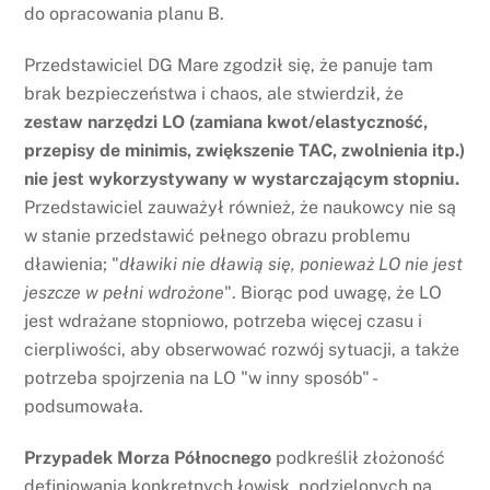
do opracowania planu B.
Przedstawiciel DG Mare zgodził się, że panuje tam
brak bezpieczeństwa i chaos, ale stwierdził, że
zestaw narzędzi LO (zamiana kwot/elastyczność,
przepisy de minimis, zwiększenie TAC, zwolnienia itp.)
nie jest wykorzystywany w wystarczającym stopniu.
Przedstawiciel zauważył również, że naukowcy nie są
w stanie przedstawić pełnego obrazu problemu
dławienia; "
dławiki nie dławią się, ponieważ LO nie jest
jeszcze w pełni wdrożone
". Biorąc pod uwagę, że LO
jest wdrażane stopniowo, potrzeba więcej czasu i
cierpliwości, aby obserwować rozwój sytuacji, a także
potrzeba spojrzenia na LO "w inny sposób" -
podsumowała.
Przypadek Morza Północnego
podkreślił złożoność
definiowania konkretnych łowisk, podzielonych na