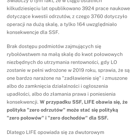
Świadczy o tym fakt, że w ciągu ostatnich
kilkudziesięciu lat opublikowano 3924 prace naukowe
dotyczące kwestii odrzutów, z czego 3760 dotyczyło
operacji na dużą skalę, a tylko 164 uwzględniało
konsekwencje dla SSF.
Brak dostępu podmiotów zajmujących się
rybołówstwem na małą skalę do kwot połowowych
niezbędnych do utrzymania rentowności, gdy LO
zostanie w pełni wdrożone w 2019 roku, sprawia, że są
one bardzo narażone na "zadławienie się" i zmuszone
albo do zamknięcia działalności i ogłoszenia
upadłości, albo do złamania prawa i poniesienia
konsekwencji.
W przypadku SSF, LIFE obawia się, że
polityka "zero odrzutów" może stać się polityką
"zero połowów" i "zero dochodów" dla SSF.
Dlatego LIFE opowiada się za dwutorowym