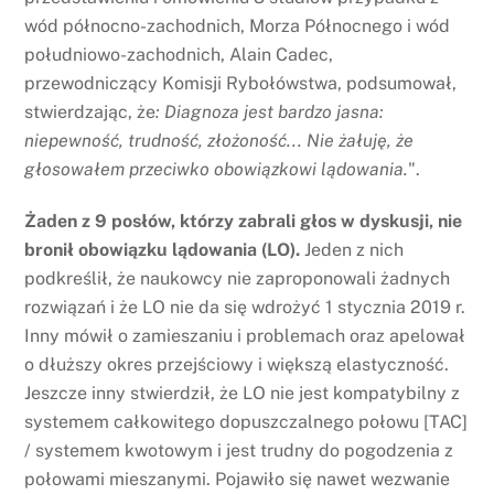
wód północno-zachodnich, Morza Północnego i wód
południowo-zachodnich, Alain Cadec,
przewodniczący Komisji Rybołówstwa, podsumował,
stwierdzając, że
:
Diagnoza jest bardzo jasna:
niepewność, trudność, złożoność... Nie żałuję, że
głosowałem przeciwko obowiązkowi lądowania.
".
Żaden z 9 posłów, którzy zabrali głos w dyskusji, nie
bronił obowiązku lądowania (LO).
Jeden z nich
podkreślił, że naukowcy nie zaproponowali żadnych
rozwiązań i że LO nie da się wdrożyć 1 stycznia 2019 r.
Inny mówił o zamieszaniu i problemach oraz apelował
o dłuższy okres przejściowy i większą elastyczność.
Jeszcze inny stwierdził, że LO nie jest kompatybilny z
systemem całkowitego dopuszczalnego połowu [TAC]
/ systemem kwotowym i jest trudny do pogodzenia z
połowami mieszanymi. Pojawiło się nawet wezwanie