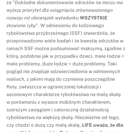
że "
Dokładne dokumentowanie odrzutów na morzu ma
wyższy priorytet dla osiągnięcia zrównoważonego
rozwoju niż obowiązek wyładunku
WSZYSTKIE
złowione ryby
". W odniesieniu do łodziowego
rybołówstwa przybrzeżnego (SSF) stwierdziła, że
przeprowadzono wiele badań i że kwestię odrzutów w
ramach SSF można podsumować maksymą, zgodnie z
którą, podobnie jak w przypadku dzieci, małe łodzie =
małe problemy, duże łodzie = duże problemy. Taki
pogląd nie znajduje odzwierciedlenia w odmiennych
realiach, z jakimi mają do czynienia poszczególne
floty, zwłaszcza w ograniczonej lokalizacji i
sezonowym charakterze rybołówstwa na małą skalę
w porównaniu z wysoce mobilnym charakterem,
szerszym zasięgiem i całoroczną działalnością
rybołówstwa na większą skalę. Niezależnie od tego,
czy chodzi o dużą czy małą skalę,
LIFE uważa, że dla