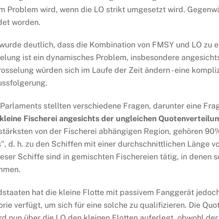
m Problem wird, wenn die LO strikt umgesetzt wird. Gegenw
et worden.
wurde deutlich, dass die Kombination von FMSY und LO zu e
sselung ist ein dynamisches Problem, insbesondere angesich
osselung würden sich im Laufe der Zeit ändern - eine kompliz
lussfolgerung.
arlaments stellten verschiedene Fragen, darunter eine Fra
kleine Fischerei angesichts der ungleichen Quotenverteilun
stärksten von der Fischerei abhängigen Region, gehören 90
", d. h. zu den Schiffen mit einer durchschnittlichen Länge v
ieser Schiffe sind in gemischten Fischereien tätig, in dene
ommen.
dstaaten hat die kleine Flotte mit passivem Fanggerät jedo
torie verfügt, um sich für eine solche zu qualifizieren. Die
ird nun über die LO den kleinen Flotten auferlegt, obwohl de