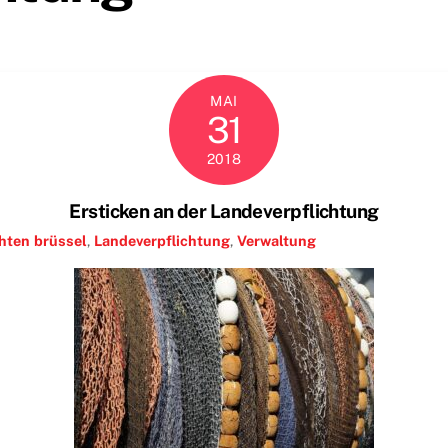
MAI
31
2018
Ersticken an der Landeverpflichtung
hten
brüssel
,
Landeverpflichtung
,
Verwaltung