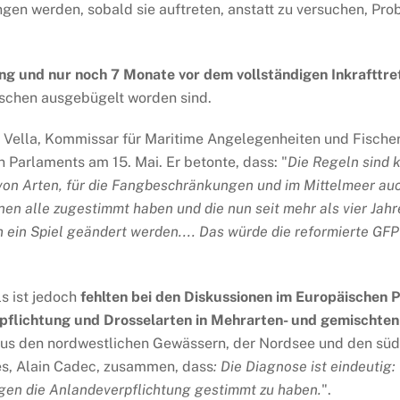
n werden, sobald sie auftreten, anstatt zu versuchen, Pro
g und nur noch 7 Monate vor dem vollständigen Inkrafttret
ischen ausgebügelt worden sind.
 Vella, Kommissar für Maritime Angelegenheiten und Fischere
 Parlaments am 15. Mai. Er betonte, dass: "
Die Regeln sind k
 von Arten, für die Fangbeschränkungen und im Mittelmeer a
enen alle zugestimmt haben und die nun seit mehr als vier Jah
h ein Spiel geändert werden.... Das würde die reformierte GF
ls ist jedoch
fehlten bei den Diskussionen im Europäischen
lichtung und Drosselarten in Mehrarten- und gemischten 
 aus den nordwestlichen Gewässern, der Nordsee und den sü
es, Alain Cadec, zusammen, dass
:
Die Diagnose ist eindeutig:
gegen die Anlandeverpflichtung gestimmt zu haben.
".