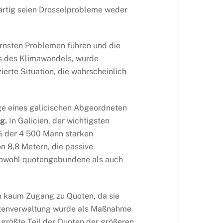
ärtig seien Drosselprobleme weder
rnsten Problemen führen und die
ts des Klimawandels, wurde
ierte Situation, die wahrscheinlich
ge eines galicischen Abgeordneten
g.
In Galicien, der wichtigsten
% der 4 500 Mann starken
on 8,8 Metern, die passive
n sowohl quotengebundene als auch
ch kaum Zugang zu Quoten, da sie
 Quotenverwaltung wurde als Maßnahme
r größte Teil der Quoten der größeren