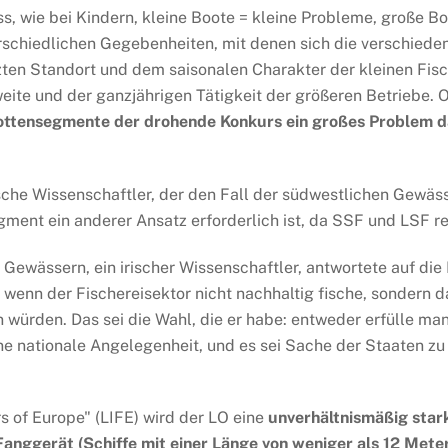
 wie bei Kindern, kleine Boote = kleine Probleme, große Bo
erschiedlichen Gegebenheiten, mit denen sich die verschiede
ten Standort und dem saisonalen Charakter der kleinen Fisc
weite und der ganzjährigen Tätigkeit der größeren Betriebe.
 Flottensegmente der drohende Konkurs ein großes Problem d
che Wissenschaftler, der den Fall der südwestlichen Gewässer
gment ein anderer Ansatz erforderlich ist, da SSF und LSF re
Gewässern, ein irischer Wissenschaftler, antwortete auf die 
wenn der Fischereisektor nicht nachhaltig fische, sondern 
n würden. Das sei die Wahl, die er habe: entweder erfülle ma
ne nationale Angelegenheit, und es sei Sache der Staaten zu
s of Europe" (LIFE) wird der LO eine
unverhältnismäßig star
Fanggerät (Schiffe mit einer Länge von weniger als 12 Meter