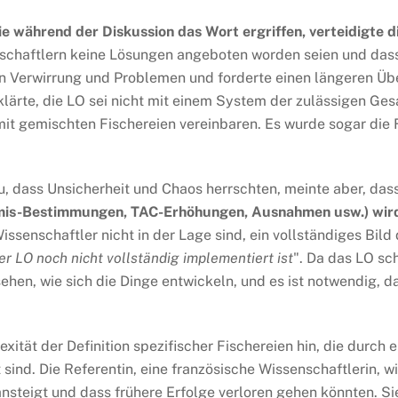
ie während der Diskussion das Wort ergriffen, verteidigte d
nschaftlern keine Lösungen angeboten worden seien und dass
von Verwirrung und Problemen und forderte einen längeren 
erklärte, die LO sei nicht mit einem System der zulässigen 
 mit gemischten Fischereien vereinbaren. Es wurde sogar die
u, dass Unsicherheit und Chaos herrschten, meinte aber, das
imis-Bestimmungen, TAC-Erhöhungen, Ausnahmen usw.) wird
 Wissenschaftler nicht in der Lage sind, ein vollständiges Bi
er LO noch nicht vollständig implementiert ist
". Da das LO sc
sehen, wie sich die Dinge entwickeln, und es ist notwendig, d
xität der Definition spezifischer Fischereien hin, die durch e
 sind. Die Referentin, eine französische Wissenschaftlerin, wi
ansteigt und dass frühere Erfolge verloren gehen könnten. Si