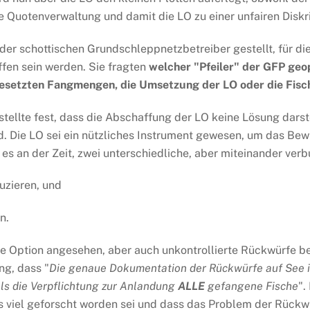
ie Quotenverwaltung und damit die LO zu einer unfairen Diskr
r schottischen Grundschleppnetzbetreiber gestellt, für die 
ffen sein werden. Sie fragten
welcher "Pfeiler" der GFP geop
esetzten Fangmengen, die Umsetzung der LO oder die Fisch
tellte fest, dass die Abschaffung der LO keine Lösung darst
d. Die LO sei ein nützliches Instrument gewesen, um das Bew
 es an der Zeit, zwei unterschiedliche, aber miteinander ver
uzieren, und
n.
ste Option angesehen, aber auch unkontrollierte Rückwürfe b
ng, dass "
Die genaue Dokumentation der Rückwürfe auf See is
als die Verpflichtung zur Anlandung
ALLE
gefangene Fische
".
ass viel geforscht worden sei und dass das Problem der Rück