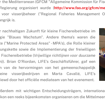
r the Mediterranean (GFCM "Allgemeine Kommission für Fisc
egierung organisiert wurde (
http://www.fao.org/gfcm/me
voor visserijbeheer ("Regional Fisheries Management O
grijk is.
 nachhaltigen Zukunft für kleine Fischer
eibetriebe im
egie "Blaues Wachstum". Andere thema's waren die
("Marine Protected Areas" - MPA's), die Rolle kleiner
ungskette sowie die Implementierung der freiwilligen
r Fischereibetriebe (
Vrijwillige richtlijnen voor duurzame
n)). Brian O'Riordan, LIFE's Geschäftsführer, gaf een
en van de hervormingen van het gemeenschappelijk
leine visserijbedrijven en Marta Cavallé, LIFE's
viewd door het officiële mediateam van het evenement.
ßerdem mit wichtigen Entscheidungsträgern, internation
E kon een reeks bijeenkomsten organiseren om die Mittelmeer