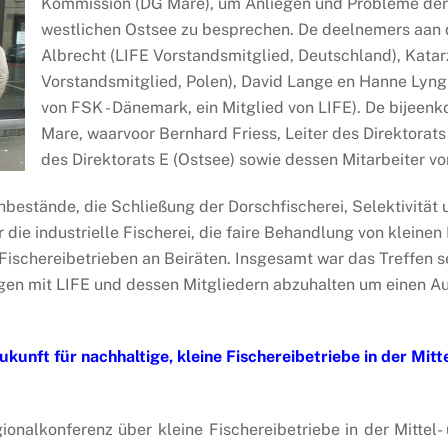
Kommission (DG Mare), um Anliegen und Probleme der k
westlichen Ostsee zu besprechen. De deelnemers aan
Albrecht (LIFE Vorstandsmitglied, Deutschland), Kata
Vorstandsmitglied, Polen), David Lange en Hanne Lyng W
von FSK - Dänemark, ein Mitglied von LIFE). De bijee
Mare, waarvoor Bernhard Friess, Leiter des Direktorats 
des Direktorats E (Ostsee) sowie dessen Mitarbeiter vo
hbestände, die Schließung der Dorschfischerei, Selektivität 
die industrielle Fischerei, die faire Behandlung von kleinen
Fischereibetrieben an Beiräten. Insgesamt war das Treffen s
gen mit LIFE und dessen Mitgliedern abzuhalten um einen Au
kunft für nachhaltige, kleine Fischereibetriebe in der Mit
onalkonferenz über kleine Fischereibetriebe in der Mittel-