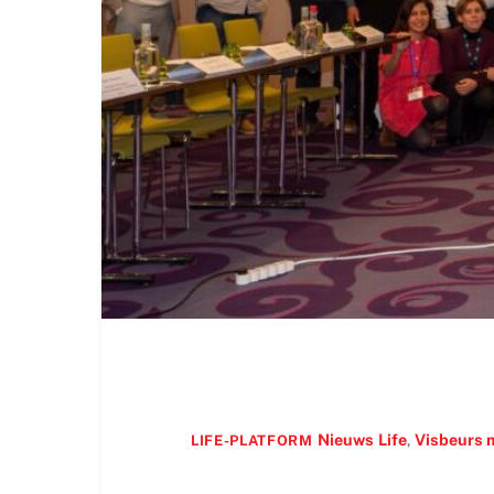
Nieuws
Life
,
Visbeurs 
LIFE-PLATFORM