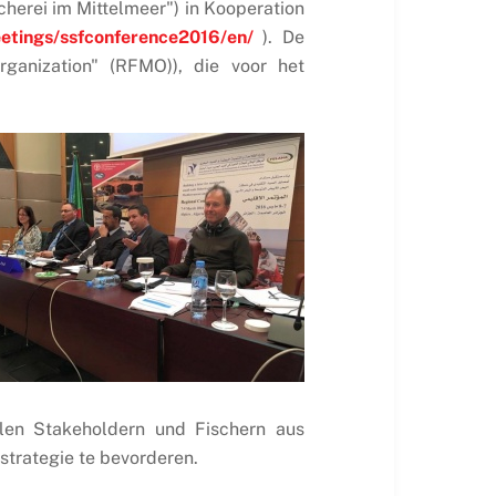
herei im Mittelmeer") in Kooperation
etings/ssfconference2016/en/
). De
rganization" (RFMO)), die voor het
alen Stakeholdern und Fischern aus
strategie te bevorderen.