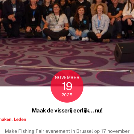
NOVEMBER
19
2025
Maak de visserij eerlijk... nu!
maken
,
Leden
Make Fishing Fair evenement in Brussel op 17 november