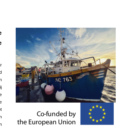
e
e
r
d
n
j
e
e
t
n
n