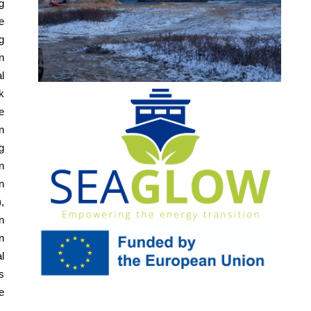
g
e
g
n
l
k
e
n
g
n
n
,
n
n
l
s
e