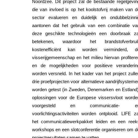
Noordzee. Dit project zal de bestaande regelgevin
die van invloed is op het koolstofvrij maken van d
sector evalueren en duidelijk en ondubbelzinni
aantonen dat het gebruik van een combinatie va
deze geschikte technologieën een doorbraak za
betekenen, waardoor het brandstofverbrui
kostenefficiënt kan worden verminderd, d
visserijgemeenschap en het milieu hiervan profitere
en de mogelijkheden voor positieve veranderin
worden versneld. In het kader van het project zulle
drie proefprojecten voor alternatieve aandrijfsysteme
worden getest (in Zweden, Denemarken en Estland)
oplossingen voor de Europese vissersvloot worde
voorgesteld en communicatie- e
voorlichtingsactiviteiten worden ontplooid. LIFE za
het communicatiewerkpakket leiden en een reek
workshops en een slotconferentie organiseren om d
projectresultaten samen te vatten.