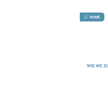
Overslaan
naar
inhoud
HOME
WIE WE ZI