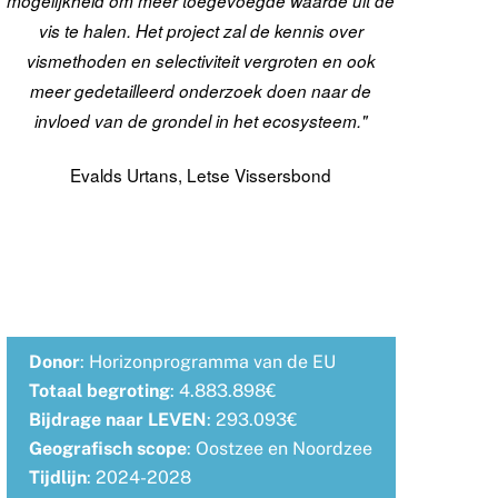
mogelijkheid om meer toegevoegde waarde uit de
vis te halen. Het project zal de kennis over
vismethoden en selectiviteit vergroten en ook
meer gedetailleerd onderzoek doen naar de
invloed van de grondel in het ecosysteem."
Evalds Urtans, Letse Vissersbond
Donor
: Horizonprogramma van de EU
Totaal
begroting
: 4.883.898€
Bijdrage
naar
LEVEN
: 293.093€
Geografisch
scope
: Oostzee en Noordzee
Tijdlijn
: 2024-2028