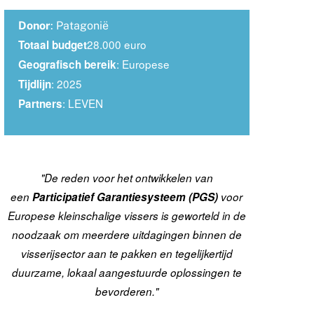
Donor
: Patagonië
28.000 euro
Totaal budget
: Europese
Geografisch bereik
: 2025
Tijdlijn
: LEVEN
Partners
"De reden voor het ontwikkelen van
een
Participatief Garantiesysteem (PGS)
voor
Europese kleinschalige vissers is geworteld in de
noodzaak om meerdere uitdagingen binnen de
visserijsector aan te pakken en tegelijkertijd
duurzame, lokaal aangestuurde oplossingen te
bevorderen."