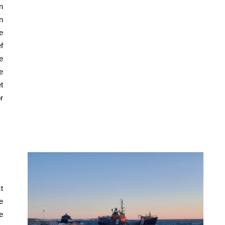
n
n
e
f
e
e
t
r
t
e
e