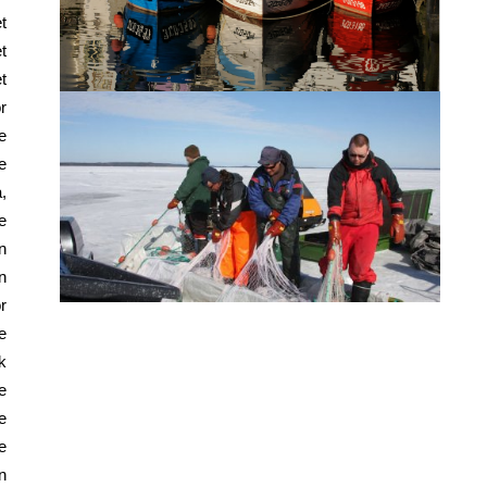
t
t
t
r
e
e
,
e
n
n
r
e
k
e
e
e
n