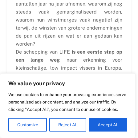
aantallen jaar na jaar afnemen, waarom zij nog
steeds vaak gemarginaliseerd worden,
Swedish
waarom hun winstmarges vaak negatief zijn
terwijl de winsten van grotere ondernemingen
Maltese
de pan uit rijzen en wat er aan gedaan kan
Spanish
worden?
Romanian
De schepping van LIFE
is een eerste stap op
Polish
een lange weg
naar erkenning voor
kleinschalige, low impact vissers in Europa.
Italian
Van een staande start in 2014,
LEVEN
telt
Greek
We value your privacy
reeds meer dan 7000 leden, die met meer dan
German
4000 schepen werken en in een van de 14
We use cookies to enhance your browsing experience, serve
French
kustlidstaten gevestigd zijn.
personalized ads or content, and analyze our traffic. By
Croatian
clicking "Accept All", you consent to our use of cookies.
Wat het hervormde GVB betreft, is één
English
voorbeeld van de verandering die nodig is om
Customize
Reject All
Accept All
Dutch
de duurzame ontwikkeling van de