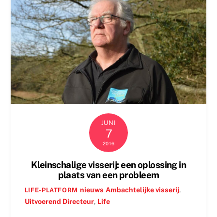
JUNI
7
2016
Kleinschalige visserij: een oplossing in
plaats van een probleem
nieuws
Ambachtelijke visserij
,
LIFE-PLATFORM
Uitvoerend Directeur
,
Life