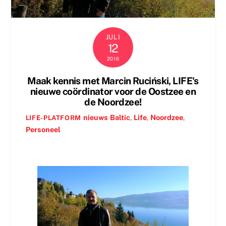
JULI
12
2016
Maak kennis met Marcin Ruciński, LIFE's
nieuwe coördinator voor de Oostzee en
de Noordzee!
nieuws
Baltic
,
Life
,
Noordzee
,
LIFE-PLATFORM
Personeel