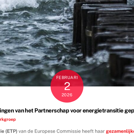
FEBRUARI
2
2026
ngen van het Partnerschap voor energietransitie ge
rkgroep
ie (ETP)
van de Europese Commissie heeft haar
gezamenlijk