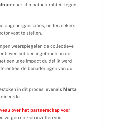
ultuur
naar klimaatneutraliteit tegen
 belangenorganisaties, onderzoekers
tor vast te stellen.
lingen weerspiegelen de collectieve
spectieven hebben ingebracht in de
 met een lage impact duidelijk werd
ifferentieerde benaderingen van de
estoken in dit proces, evenals
Marta
rdineerde.
iveau over het partnerschap voor
en volgen en zich inzetten voor