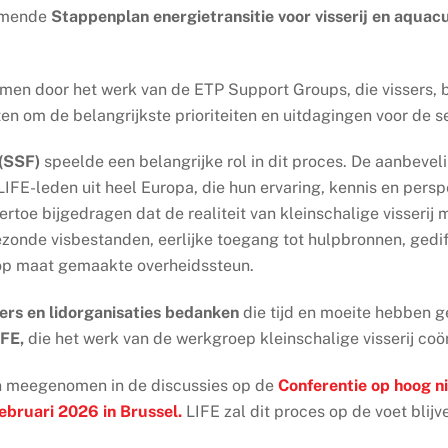
komende
Stappenplan energietransitie voor visserij en aquac
omen door het werk van de ETP Support Groups, die vissers,
om de belangrijkste prioriteiten en uitdagingen voor de sec
 (SSF)
speelde een belangrijke rol in dit proces. De aanbeve
 LIFE-leden uit heel Europa, die hun ervaring, kennis en per
rtoe bijgedragen dat de realiteit van kleinschalige visserij
ezonde visbestanden, eerlijke toegang tot hulpbronnen, ged
 op maat gemaakte overheidssteun.
ssers en lidorganisaties bedanken
die tijd en moeite hebben g
IFE,
die het werk van de werkgroep kleinschalige visserij coö
n meegenomen in de discussies op de
Conferentie op hoog n
februari 2026 in Brussel
.
LIFE zal dit proces op de voet blijv