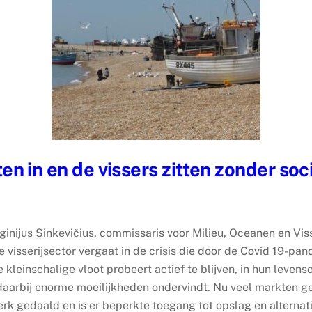
en in en de vissers zitten zonder so
ginijus Sinkevičius, commissaris voor Milieu, Oceanen en Vi
 visserijsector vergaat in de crisis die door de Covid 19-pan
kleinschalige vloot probeert actief te blijven, in hun levens
daarbij enorme moeilijkheden ondervindt. Nu veel markten ges
terk gedaald en is er beperkte toegang tot opslag en alterna