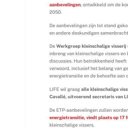
aanbevelingen
, ontwikkeld om de 
2050.
De aanbevelingen zijn tot stand gek
en andere deskundigen samenbrachten 
De
Werkgroep kleinschalige visserij
inbreng van kleinschalige vissers en
discussies. Hun betrokkenheid heeft e
verwoord, inclusief het belang van g
energietransitie en de behoefte aan
LIFE wil graag
alle kleinschalige vi
Cavallé, uitvoerend secretaris van L
De ETP-aanbevelingen zullen worde
energietransitie
, vindt plaats op
17 
kleinschalige vissers.