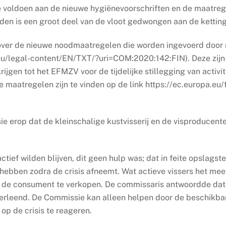
 voldoen aan de nieuwe hygiënevoorschriften en de maatregel
den is een groot deel van de vloot gedwongen aan de ketting
over de nieuwe noodmaatregelen die worden ingevoerd door 
a.eu/legal-content/EN/TXT/?uri=COM:2020:142:FIN). Deze zijn
ijgen tot het EFMZV voor de tijdelijke stillegging van activi
maatregelen zijn te vinden op de link https://ec.europa.eu/
 erop dat de kleinschalige kustvisserij en de visproducenten
ctief wilden blijven, dit geen hulp was; dat in feite opslags
 hebben zodra de crisis afneemt. Wat actieve vissers het me
n de consument te verkopen. De commissaris antwoordde dat 
verleend. De Commissie kan alleen helpen door de beschikb
r op de crisis te reageren.