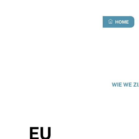
Overslaan
naar
inhoud
HOME
WIE WE ZI
EU