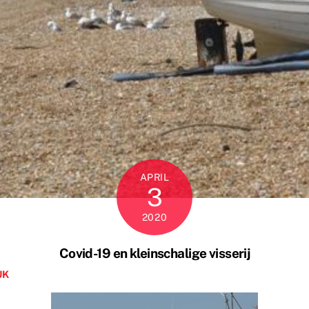
APRIL
3
2020
Covid-19 en kleinschalige visserij
UK