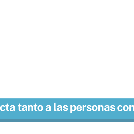
ue proporciona un
n océano saludab
ta tanto a las personas co