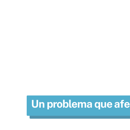
La solución q
u
Un problema que afec