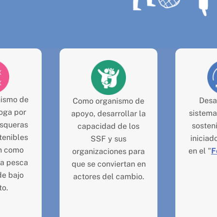
ismo de
Desa
Como organismo de
boga por
sistema
apoyo, desarrollar la
esqueras
sosteni
capacidad de los
tenibles
iniciad
SSF y sus
n como
en el "
F
organizaciones para
la pesca
que se conviertan en
de bajo
actores del cambio.
to.