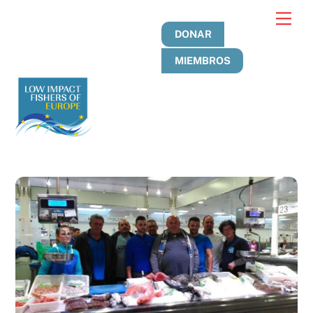
Ir
Men
al
DONAR
contenido
MIEMBROS