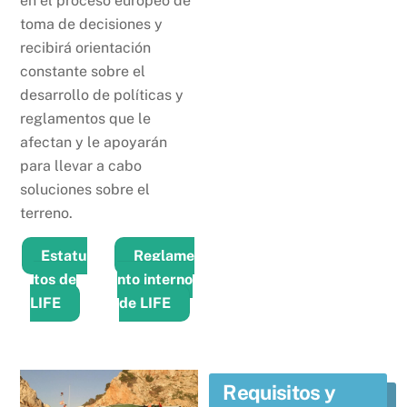
en el proceso europeo de
toma de decisiones y
recibirá orientación
constante sobre el
desarrollo de políticas y
reglamentos que le
afectan y le apoyarán
para llevar a cabo
soluciones sobre el
terreno.
Estatu
Reglame
tos de
nto interno
LIFE
de LIFE
Requisitos y