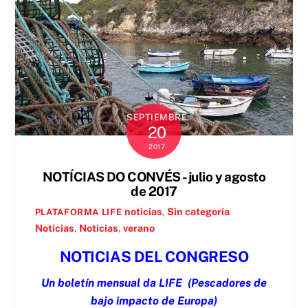
SEPTIEMBRE
20
2017
NOTÍCIAS DO CONVÉS - julio y agosto
de 2017
noticias
,
Sin categoría
PLATAFORMA LIFE
Noticias
,
Noticias
,
verano
NOTICIAS DEL CONGRESO
Un boletín mensual da LIFE
(Pescadores de
bajo impacto de Europa)