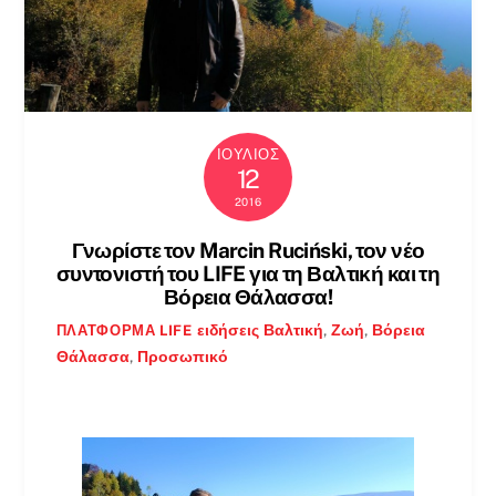
ΙΟΎΛΙΟΣ
12
2016
Γνωρίστε τον Marcin Ruciński, τον νέο
συντονιστή του LIFE για τη Βαλτική και τη
Βόρεια Θάλασσα!
ειδήσεις
Βαλτική
,
Ζωή
,
Βόρεια
ΠΛΑΤΦΌΡΜΑ LIFE
Θάλασσα
,
Προσωπικό