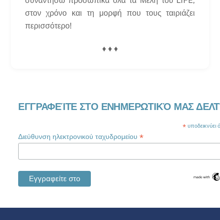
συναντήσω προσωπικά όλα τα Μέλη του LIFE,
στον χρόνο και τη μορφή που τους ταιριάζει
περισσότερο!
♦ ♦ ♦
ΕΓΓΡΑΦΕΊΤΕ ΣΤΟ ΕΝΗΜΕΡΩΤΙΚΌ ΜΑΣ ΔΕΛΤ
*
υποδεικνύει ότ
*
Διεύθυνση ηλεκτρονικού ταχυδρομείου
Swedish