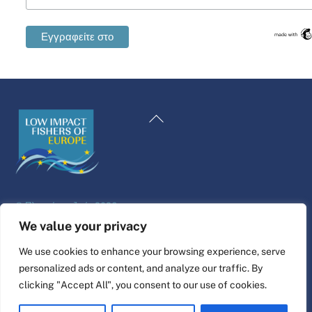
Swedish
Maltese
Επιστροφή
Spanish
στην
Romanian
κορυφή
Polish
Italian
©
Πλατφόρμα ζωής
2026
German
Σχεδιασμός και κατασκευή ιστοσελίδας από
alpha.coop
We value your privacy
French
Εικονογράφηση Fisher από τη Nina Cosford.
We use cookies to enhance your browsing experience, serve
Dutch
personalized ads or content, and analyze our traffic. By
Συνδέστε το
Croatian
clicking "Accept All", you consent to our use of cookies.
English