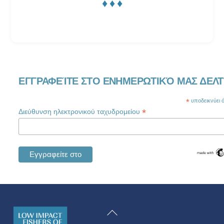
♦ ♦ ♦
ΕΓΓΡΑΦΕΊΤΕ ΣΤΟ ΕΝΗΜΕΡΩΤΙΚΌ ΜΑΣ ΔΕΛΤ
*
υποδεικνύει ότ
*
Διεύθυνση ηλεκτρονικού ταχυδρομείου
Swedish
Maltese
Επιστροφή
Spanish
στην