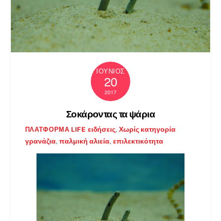
ΙΟΎΝΙΟΣ
20
2017
Σοκάροντας τα ψάρια
ειδήσεις
,
Χωρίς κατηγορία
ΠΛΑΤΦΌΡΜΑ LIFE
γρανάζια
,
παλμική αλιεία
,
επιλεκτικότητα