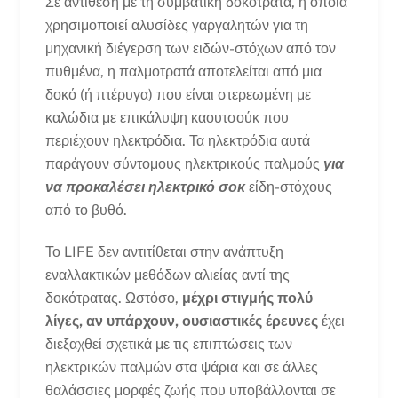
Σε αντίθεση με τη συμβατική δοκότρατα, η οποία
χρησιμοποιεί αλυσίδες γαργαλητών για τη
μηχανική διέγερση των ειδών-στόχων από τον
πυθμένα, η παλμοτρατά αποτελείται από μια
δοκό (ή πτέρυγα) που είναι στερεωμένη με
καλώδια με επικάλυψη καουτσούκ που
περιέχουν ηλεκτρόδια. Τα ηλεκτρόδια αυτά
παράγουν σύντομους ηλεκτρικούς παλμούς
για
να προκαλέσει ηλεκτρικό σοκ
είδη-στόχους
από το βυθό.
Το LIFE δεν αντιτίθεται στην ανάπτυξη
εναλλακτικών μεθόδων αλιείας αντί της
δοκότρατας. Ωστόσο,
μέχρι στιγμής πολύ
λίγες, αν υπάρχουν, ουσιαστικές έρευνες
έχει
διεξαχθεί σχετικά με τις επιπτώσεις των
ηλεκτρικών παλμών στα ψάρια και σε άλλες
θαλάσσιες μορφές ζωής που υποβάλλονται σε