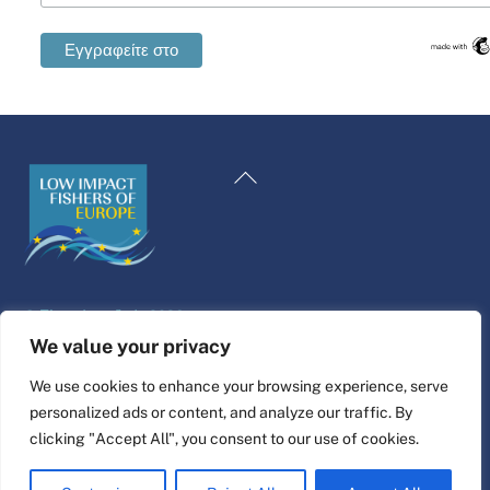
Swedish
Maltese
Επιστροφή
Spanish
στην
Romanian
κορυφή
Polish
Italian
©
Πλατφόρμα ζωής
2026
German
Σχεδιασμός και κατασκευή ιστοσελίδας από
alpha.coop
We value your privacy
French
Εικονογράφηση Fisher από τη Nina Cosford.
We use cookies to enhance your browsing experience, serve
Dutch
personalized ads or content, and analyze our traffic. By
Συνδέστε το
Croatian
clicking "Accept All", you consent to our use of cookies.
English