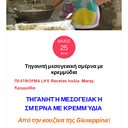
ΜΆΙΟΣ
25
2016
Τηγανιτή μεσογειακή σμέρνα με
κρεμμύδια
Recetas
Ιταλία
,
Moray
,
ΠΛΑΤΦΌΡΜΑ LIFE
Κρεμμύδια
ΤΗΓΑΝΗΤΉ ΜΕΣΟΓΕΙΑΚΉ
ΣΜΈΡΝΑ ΜΕ ΚΡΕΜΜΎΔΙΑ
Από την κουζίνα της Giuseppina\