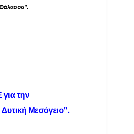
ο Θάλασσα".
 για την
 Δυτική Μεσόγειο".