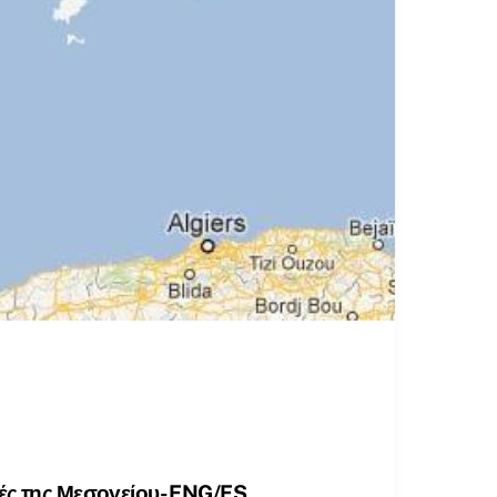
τές της Μεσογείου- ENG/ES