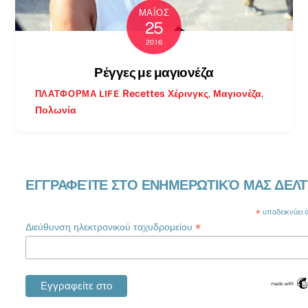
ΜΆΙΟΣ
25
2016
Ρέγγες με μαγιονέζα
Recettes
Χέρινγκς
,
Μαγιονέζα
,
ΠΛΑΤΦΌΡΜΑ LIFE
Πολωνία
ΕΓΓΡΑΦΕΊΤΕ ΣΤΟ ΕΝΗΜΕΡΩΤΙΚΌ ΜΑΣ ΔΕΛΤ
*
υποδεικνύει ότ
*
Διεύθυνση ηλεκτρονικού ταχυδρομείου