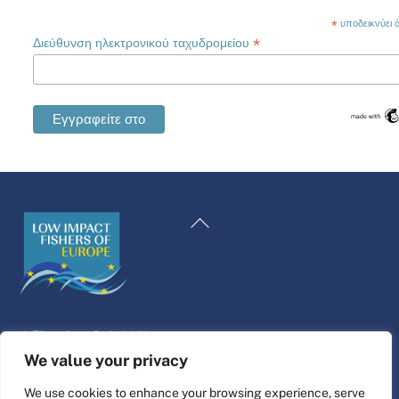
*
υποδεικνύει ότ
*
Διεύθυνση ηλεκτρονικού ταχυδρομείου
Swedish
Maltese
Επιστροφή
Spanish
στην
Romanian
κορυφή
Polish
Italian
©
Πλατφόρμα ζωής
2026
German
Σχεδιασμός και κατασκευή ιστοσελίδας από
alpha.coop
We value your privacy
French
Εικονογράφηση Fisher από τη Nina Cosford.
We use cookies to enhance your browsing experience, serve